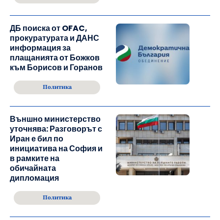
ДБ поиска от OFAC,
прокуратурата и ДАНС
информация за
плащанията от Божков
към Борисов и Горанов
Политика
Външно министерство
уточнява: Разговорът с
Иран е бил по
инициатива на София и
в рамките на
обичайната
дипломация
Политика