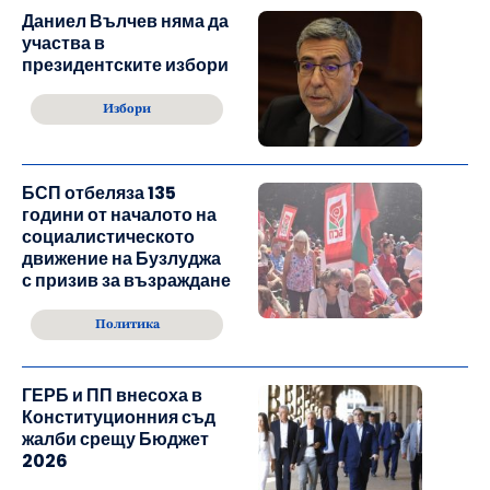
Даниел Вълчев няма да
участва в
президентските избори
Избори
БСП отбеляза 135
години от началото на
социалистическото
движение на Бузлуджа
с призив за възраждане
Политика
ГЕРБ и ПП внесоха в
Конституционния съд
жалби срещу Бюджет
2026