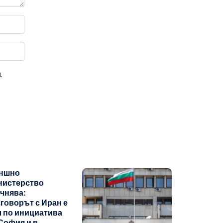
.
ншно
нистерство
чнява:
говорът с Иран е
 по инициатива
София и в