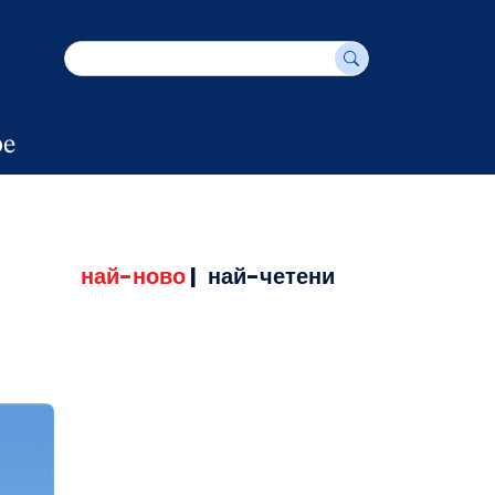
е
най-ново
|
най-четени