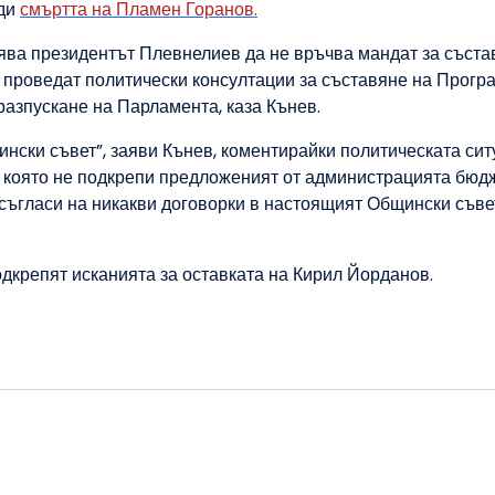
ади
смъртта на Пламен Горанов.
оява президентът Плевнелиев да не връчва мандат за съста
 проведат политически консултации за съставяне на Прогр
 разпускане на Парламента, каза Кънев.
нски съвет”, заяви Кънев, коментирайки политическата си
, която не подкрепи предложеният от администрацията бюдж
съгласи на никакви договорки в настоящият Общински съве
дкрепят исканията за оставката на Кирил Йорданов.