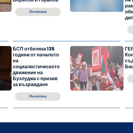
рам
об
Политика
ди
БСП отбеляза 135
ГЕР
години от началото
Ко
на
съ
социалистическото
Бю
движение на
Бузлуджа с призив
за възраждане
Политика