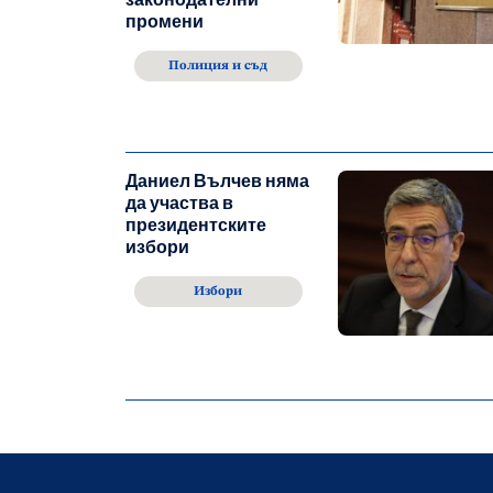
промени
Полиция и съд
Даниел Вълчев няма
да участва в
президентските
избори
Избори