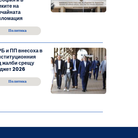
ките на
ичайната
пломация
Политика
Б и ПП внесоха в
нституционния
д жалби срещу
джет 2026
Политика