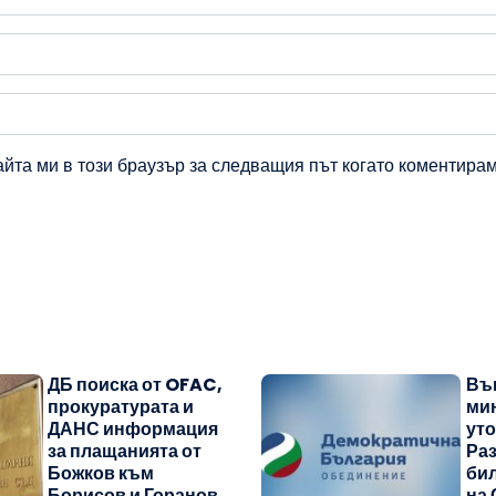
айта ми в този браузър за следващия път когато коментирам
ДБ поиска от OFAC,
Въ
прокуратурата и
ми
ДАНС информация
уто
за плащанията от
Раз
Божков към
бил
Борисов и Горанов
на 