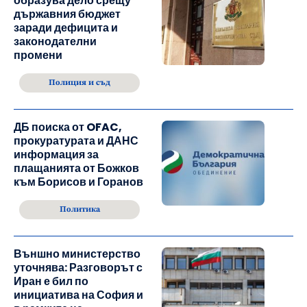
образува дело срещу
държавния бюджет
заради дефицита и
законодателни
промени
Полиция и съд
ДБ поиска от OFAC,
прокуратурата и ДАНС
информация за
плащанията от Божков
към Борисов и Горанов
Политика
Външно министерство
уточнява: Разговорът с
Иран е бил по
инициатива на София и