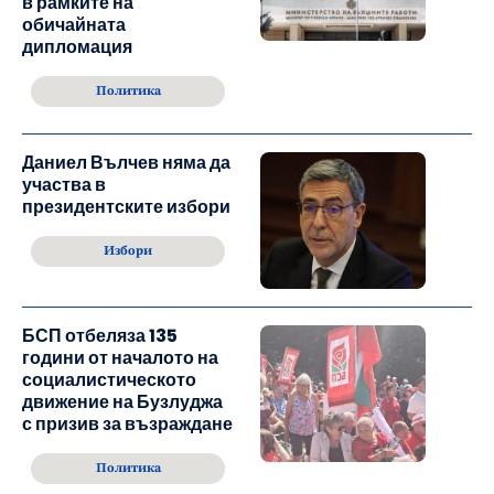
в рамките на
обичайната
дипломация
Политика
Даниел Вълчев няма да
участва в
президентските избори
Избори
БСП отбеляза 135
години от началото на
социалистическото
движение на Бузлуджа
с призив за възраждане
Политика