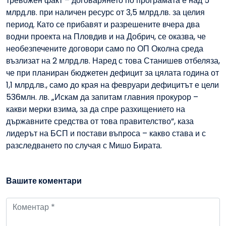
тревожен факт – договарянето по програмата е над 5
млрд.лв. при наличен ресурс от 3,5 млрд.лв. за целия
период. Като се прибавят и разрешените вчера два
водни проекта на Пловдив и на Добрич, се оказва, че
необезпечените договори само по ОП Околна среда
възлизат на 2 млрд.лв. Наред с това Станишев отбеляза,
че при планиран бюджетен дефицит за цялата година от
1,1 млрд.лв., само до края на февруари дефицитът е цели
536млн. лв. „Искам да запитам главния прокурор –
какви мерки взима, за да спре разхищението на
държавните средства от това правителство”, каза
лидерът на БСП и постави въпроса – какво става и с
разследването по случая с Мишо Бирата.
Вашите коментари