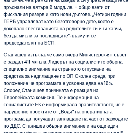
напомни, че в рамките на мандата си управляващите са
пръснали на вятъра 8 млрд. лв. – общо взети от
фискалния резерв и като нови дългове. „Четири години
ГЕРБ управляват като безотговорно дете, което е
докопало спестяванията на родителите си и ги харчи,
без да мисли за последиците”, възмути се
председателят на БСП.
Станишев изтъкна, че само вчера Министерският съвет
е раздал 411 млн.лв. Лидерът на социалистите обърна
специално внимание на странното отпускане на
средства за надплащане по ОП Околна среда, при
положение че програмата е усвоена едва на 18%.
Според Станишев причината е реакция на
Европейската комисия. По информация на
социалистите ЕК е информирала правителството, че е
нарушение проектите от „Води” на оперативната
програма да получават заплащане на част от разходите
по ДДС. Станишев обърна внимание и на още един