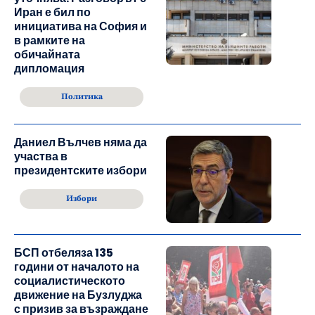
Иран е бил по
инициатива на София и
в рамките на
обичайната
дипломация
Политика
Даниел Вълчев няма да
участва в
президентските избори
Избори
БСП отбеляза 135
години от началото на
социалистическото
движение на Бузлуджа
с призив за възраждане