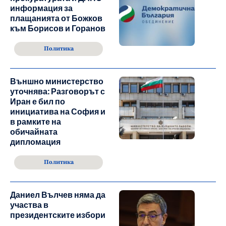
информация за
плащанията от Божков
към Борисов и Горанов
Политика
Външно министерство
уточнява: Разговорът с
Иран е бил по
инициатива на София и
в рамките на
обичайната
дипломация
Политика
Даниел Вълчев няма да
участва в
президентските избори