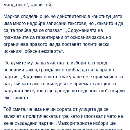
мандатите”, заяви той.
Марков сподели още, че действително в конституцията
има много недобре записани текстове, но „каквито и да
са, те трябва да се спазват”. „Сдруженията на
гражданите са гарантирани от основния закон, но
ограничава правото им да поставят политически
искания”, обясни експертът.
По думите му, за да участват в изборите според
основния закон, гражданите трябва да си направят
партия. „Задължителното гласуване не е приемливо за
нас, тъй като ако се въведе и се приемат санкции за
нарушителите, това ще доведе до недоволство”, твърди
екссъдията.
Той смята, че има начин хората от улицата да се
включат в политическата игра, като използват името на
вече създадени партии. „Мажоритарните избори ще