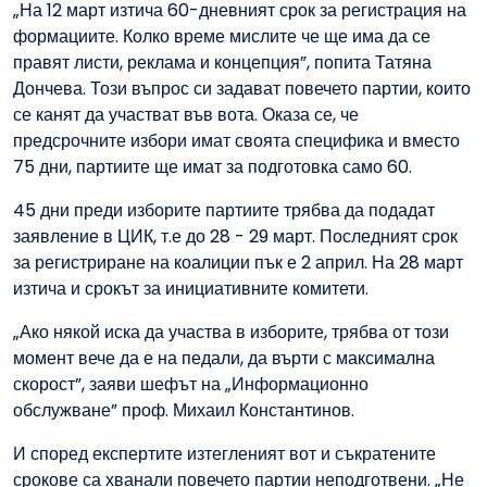
„На 12 март изтича 60-дневният срок за регистрация на
формациите. Колко време мислите че ще има да се
правят листи, реклама и концепция”, попита Татяна
Дончева. Този въпрос си задават повечето партии, които
се канят да участват във вота. Оказа се, че
предсрочните избори имат своята специфика и вместо
75 дни, партиите ще имат за подготовка само 60.
45 дни преди изборите партиите трябва да подадат
заявление в ЦИК, т.е до 28 - 29 март. Последният срок
за регистриране на коалиции пък е 2 април. На 28 март
изтича и срокът за инициативните комитети.
„Ако някой иска да участва в изборите, трябва от този
момент вече да е на педали, да върти с максимална
скорост”, заяви шефът на „Информационно
обслужване” проф. Михаил Константинов.
И според експертите изтегленият вот и съкратените
срокове са хванали повечето партии неподготвени. „Не