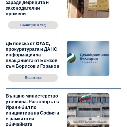
заради дефицита и
законодателни
промени
Полиция и съд
ДБ поиска от OFAC,
прокуратурата и ДАНС
информация за
плащанията от Божков
към Борисов и Горанов
Политика
Външно министерство
уточнява: Разговорът с
Иран е бил по
инициатива на София и
в рамките на
обичайната