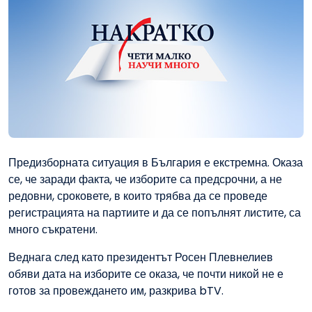
Предизборната ситуация в България е екстремна. Оказа
се, че заради факта, че изборите са предсрочни, а не
редовни, сроковете, в които трябва да се проведе
регистрацията на партиите и да се попълнят листите, са
много съкратени.
Веднага след като президентът Росен Плевнелиев
обяви дата на изборите се оказа, че почти никой не е
готов за провеждането им, разкрива bTV.