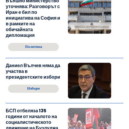
Външно министерство
уточнява: Разговорът с
Иран е бил по
инициатива на София и
в рамките на
обичайната
дипломация
Политика
Даниел Вълчев няма да
участва в
президентските избори
Избори
БСП отбеляза 135
години от началото на
социалистическото
движение на Бузлуджа