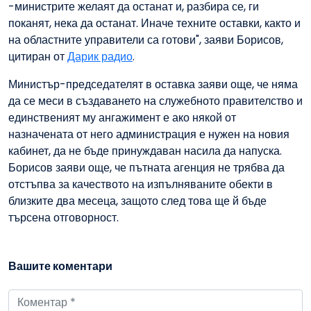
-министрите желаят да останат и, разбира се, ги
поканят, нека да останат. Иначе техните оставки, както и
на областните управители са готови", заяви Борисов,
цитиран от
Дарик радио
.
Министър-председателят в оставка заяви още, че няма
да се меси в създаването на служебното правителство и
единственият му ангажимент е ако някой от
назначената от него администрация е нужен на новия
кабинет, да не бъде принуждаван насила да напуска.
Борисов заяви още, че пътната агенция не трябва да
отстъпва за качеството на изпълняваните обекти в
близките два месеца, защото след това ще й бъде
търсена отговорност.
Вашите коментари