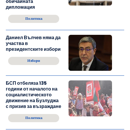
обичайната
дипломация
Политика
Даниел Вълчев няма да
участва в
президентските избори
Избори
БСП отбеляза 135
години от началото на
социалистическото
движение на Бузлуджа
с призив за възраждане
Политика