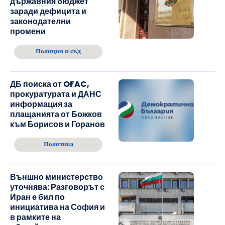
държавния бюджет
заради дефицита и
законодателни
промени
Полиция и съд
ДБ поиска от OFAC,
прокуратурата и ДАНС
информация за
плащанията от Божков
към Борисов и Горанов
Политика
Външно министерство
уточнява: Разговорът с
Иран е бил по
инициатива на София и
в рамките на