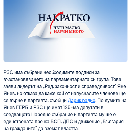
РЗС има събрани необходимите подписи за
възстановяването на парламентарната си група. Това
заяви лидерът на „Ред, законност и справедливост" Яне
Янев, но отказа да каже кой от напусналите членове ще
се върне в партията, съобщи
Дарик радио
. По думите на
Янев ГЕРБ и РЗС ще имат 125-ма депутати в
следващото Народно събрание и партията му ще е
единствената пречка БСП, ДПС и движение „България
на гражданите" да вземат властта.