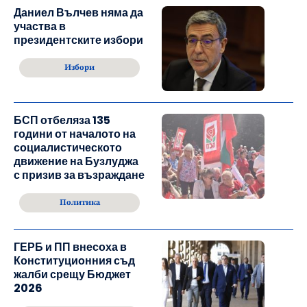
Даниел Вълчев няма да
участва в
президентските избори
Избори
БСП отбеляза 135
години от началото на
социалистическото
движение на Бузлуджа
с призив за възраждане
Политика
ГЕРБ и ПП внесоха в
Конституционния съд
жалби срещу Бюджет
2026