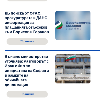
ДБ поиска от OFAC,
прокуратурата и ДАНС
информация за
плащанията от Божков
към Борисов и Горанов
Политика
Външно министерство
уточнява: Разговорът с
Иран е бил по
инициатива на София и
в рамките на
обичайната
дипломация
Политика