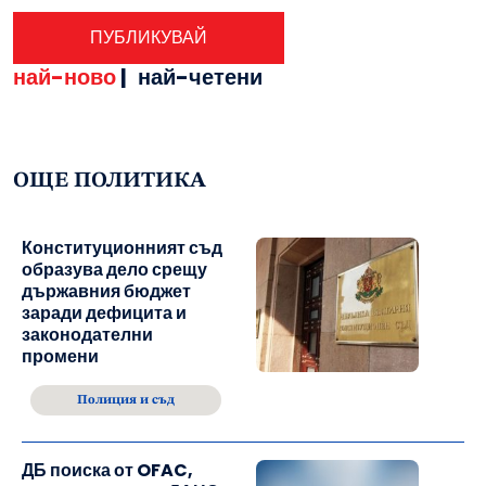
най-ново
|
най-четени
ОЩЕ ПОЛИТИКА
Конституционният съд
образува дело срещу
държавния бюджет
заради дефицита и
законодателни
промени
Полиция и съд
ДБ поиска от OFAC,