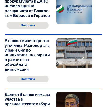
прокуратурата и ДАНС
информация за
плащанията от Божков
към Борисов и Горанов
Политика
Външно министерство
уточнява: Разговорът с
Иран е бил по
инициатива на София и
в рамките на
обичайната
дипломация
Политика
Даниел Вълчев няма да
участва в
президентските избори