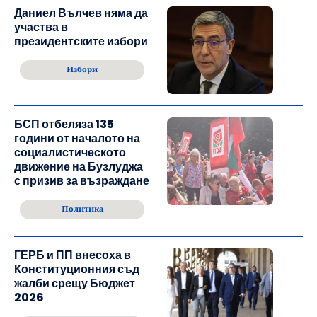
Даниел Вълчев няма да
участва в
президентските избори
Избори
БСП отбеляза 135
години от началото на
социалистическото
движение на Бузлуджа
с призив за възраждане
Политика
ГЕРБ и ПП внесоха в
Конституционния съд
жалби срещу Бюджет
2026