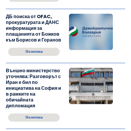
ДБ поиска от OFAC,
прокуратурата и ДАНС
информация за
плащанията от Божков
към Борисов и Горанов
Политика
Външно министерство
уточнява: Разговорът с
Иран е бил по
инициатива на София и
в рамките на
обичайната
дипломация
Политика