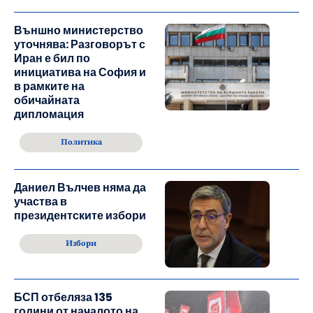
Външно министерство
уточнява: Разговорът с
Иран е бил по
инициатива на София и
в рамките на
обичайната
дипломация
Политика
Даниел Вълчев няма да
участва в
президентските избори
Избори
БСП отбеляза 135
години от началото на