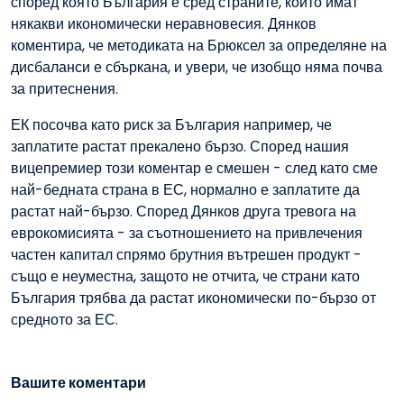
според която България е сред страните, които имат
някакви икономически неравновесия. Дянков
коментира, че методиката на Брюксел за определяне на
дисбаланси е сбъркана, и увери, че изобщо няма почва
за притеснения.
ЕК посочва като риск за България например, че
заплатите растат прекалено бързо. Според нашия
вицепремиер този коментар е смешен - след като сме
най-бедната страна в ЕС, нормално е заплатите да
растат най-бързо. Според Дянков друга тревога на
еврокомисията - за съотношението на привлечения
частен капитал спрямо брутния вътрешен продукт -
също е неуместна, защото не отчита, че страни като
България трябва да растат икономически по-бързо от
средното за ЕС.
Вашите коментари