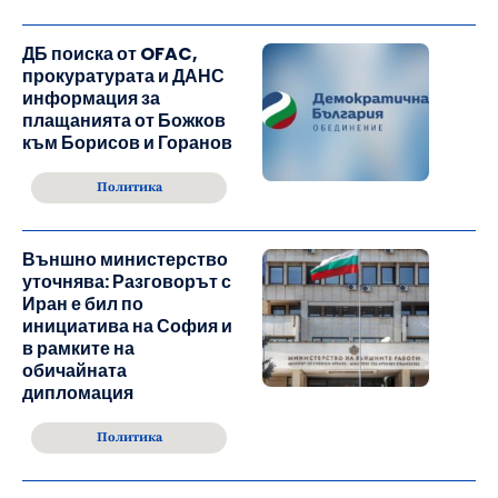
ДБ поиска от OFAC,
прокуратурата и ДАНС
информация за
плащанията от Божков
към Борисов и Горанов
Политика
Външно министерство
уточнява: Разговорът с
Иран е бил по
инициатива на София и
в рамките на
обичайната
дипломация
Политика