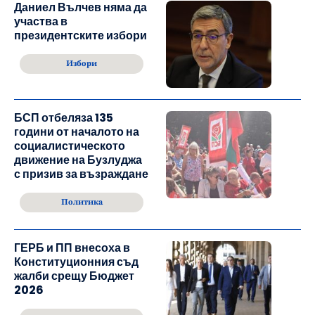
Даниел Вълчев няма да
участва в
президентските избори
Избори
БСП отбеляза 135
години от началото на
социалистическото
движение на Бузлуджа
с призив за възраждане
Политика
ГЕРБ и ПП внесоха в
Конституционния съд
жалби срещу Бюджет
2026