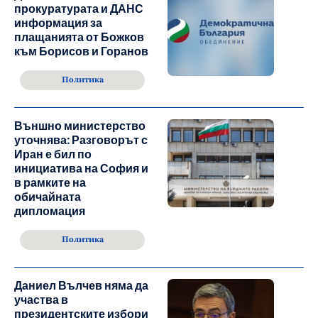
прокуратурата и ДАНС
информация за
плащанията от Божков
към Борисов и Горанов
Политика
Външно министерство
уточнява: Разговорът с
Иран е бил по
инициатива на София и
в рамките на
обичайната
дипломация
Политика
Даниел Вълчев няма да
участва в
президентските избори