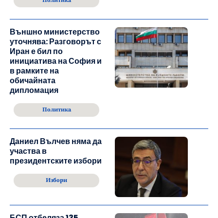
Политика
Външно министерство
уточнява: Разговорът с
Иран е бил по
инициатива на София и
в рамките на
обичайната
дипломация
Политика
Даниел Вълчев няма да
участва в
президентските избори
Избори
БСП отбеляза 135