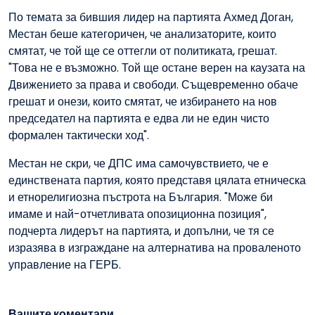
По темата за бившия лидер на партията Ахмед Доган,
Местан беше категоричен, че анализаторите, които
смятат, че той ще се оттегли от политиката, грешат.
"Това не е възможно. Той ще остане верен на каузата на
Движението за права и свободи. Същевременно обаче
грешат и онези, които смятат, че избирането на нов
председател на партията е едва ли не един чисто
формален тактически ход".
Местан не скри, че ДПС има самочувствието, че е
единствената партия, която представя цялата етническа
и етнорелигиозна пъстрота на България. "Може би
имаме и най-отчетливата опозиционна позиция",
подчерта лидерът на партията, и допълни, че тя се
изразява в изграждане на алтернатива на проваленото
управление на ГЕРБ.
Вашите коментари