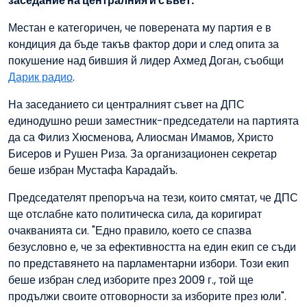
заседание на централния й съвет.
Местан е категоричен, че поверената му партия е в
кондиция да бъде такъв фактор дори и след опита за
покушение над бившия й лидер Ахмед Доган, съобщи
Дарик радио
.
На заседанието си централният съвет на ДПС
единодушно реши заместник-председатели на партията
да са Филиз Хюсменова, Алиосман Имамов, Христо
Бисеров и Рушен Риза. За организационен секретар
беше избран Мустафа Карадайъ.
Председателят препоръча на тези, които смятат, че ДПС
ще отслабне като политическа сила, да коригират
очакванията си. "Едно правило, което се спазва
безусловно е, че за ефективността на един екип се съди
по представянето на парламентарни избори. Този екип
беше избран след изборите през 2009 г., той ще
продължи своите отговорности за изборите през юли".