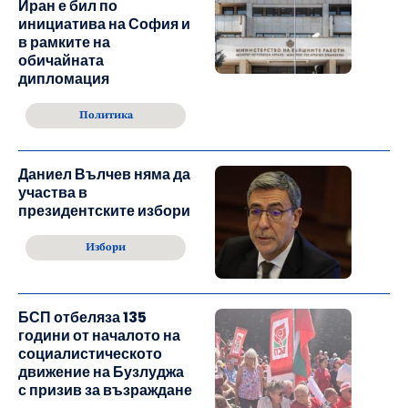
Иран е бил по
инициатива на София и
в рамките на
обичайната
дипломация
Политика
Даниел Вълчев няма да
участва в
президентските избори
Избори
БСП отбеляза 135
години от началото на
социалистическото
движение на Бузлуджа
с призив за възраждане