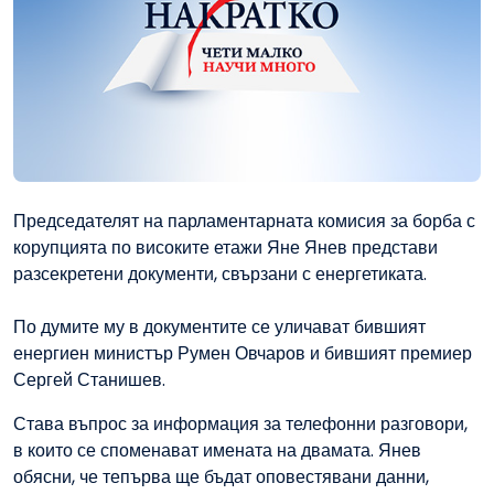
Председателят на парламентарната комисия за борба с
корупцията по високите етажи Яне Янев представи
разсекретени документи, свързани с енергетиката.
По думите му в документите се уличават бившият
енергиен министър Румен Овчаров и бившият премиер
Сергей Станишев.
Става въпрос за информация за телефонни разговори,
в които се споменават имената на двамата. Янев
обясни, че тепърва ще бъдат оповестявани данни,