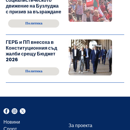
социалистическото
движение на Бузлуджа
с призив за възраждане
Политика
ГЕРБ и ПП внесоха в
Конституционния съд
жалби срещу Бюджет
2026
Политика
Новини
За проекта
Спорт