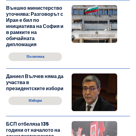
Външно министерство
уточнява: Разговорът с
Иран е бил по
инициатива на София и
в рамките на
обичайната
дипломация
Политика
Даниел Вълчев няма да
участва в
президентските избори
Избори
БСП отбеляза 135
години от началото на