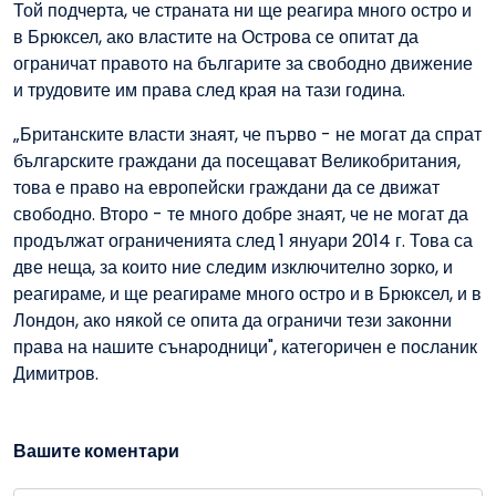
Той подчерта, че страната ни ще реагира много остро и
в Брюксел, ако властите на Острова се опитат да
ограничат правото на българите за свободно движение
и трудовите им права след края на тази година.
„Британските власти знаят, че първо - не могат да спрат
българските граждани да посещават Великобритания,
това е право на европейски граждани да се движат
свободно. Второ - те много добре знаят, че не могат да
продължат ограниченията след 1 януари 2014 г. Това са
две неща, за които ние следим изключително зорко, и
реагираме, и ще реагираме много остро и в Брюксел, и в
Лондон, ако някой се опита да ограничи тези законни
права на нашите сънародници", категоричен е посланик
Димитров.
Вашите коментари