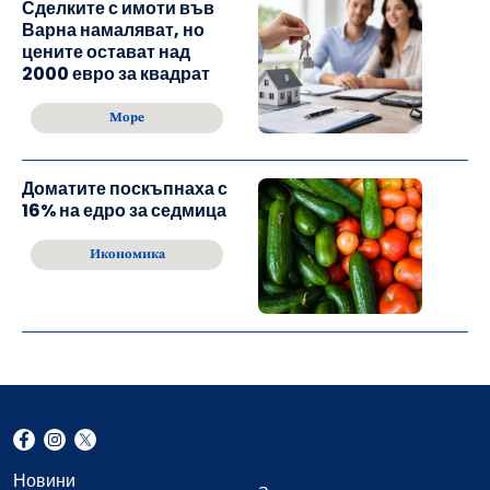
Сделките с имоти във
Варна намаляват, но
цените остават над
2000 евро за квадрат
Море
Доматите поскъпнаха с
16% на едро за седмица
Икономика
Новини