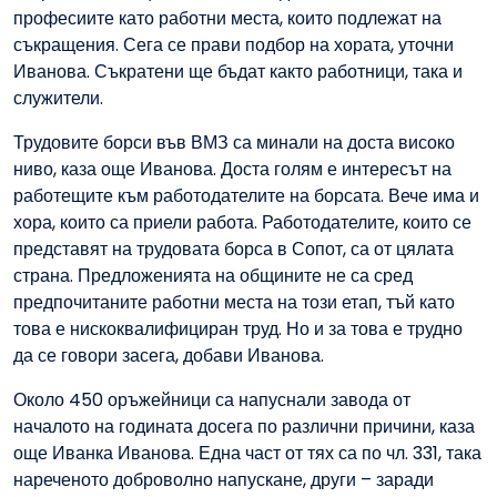
професиите като работни места, които подлежат на
съкращения. Сега се прави подбор на хората, уточни
Иванова. Съкратени ще бъдат както работници, така и
служители.
Трудовите борси във ВМЗ са минали на доста високо
ниво, каза още Иванова. Доста голям е интересът на
работещите към работодателите на борсата. Вече има и
хора, които са приели работа. Работодателите, които се
представят на трудовата борса в Сопот, са от цялата
страна. Предложенията на общините не са сред
предпочитаните работни места на този етап, тъй като
това е нискоквалифициран труд. Но и за това е трудно
да се говори засега, добави Иванова.
Около 450 оръжейници са напуснали завода от
началото на годината досега по различни причини, каза
още Иванка Иванова. Една част от тях са по чл. 331, така
нареченото доброволно напускане, други – заради