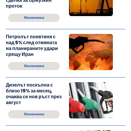
сделка за Ормузкия
проток
Икономика
Петролът поевтиня с
над 5% след отмяната
на планираните удари
срещу Иран
Икономика
Дизелът поскъпна с
близо 19% за месец,
очаква се нов ръст през
август
Икономика