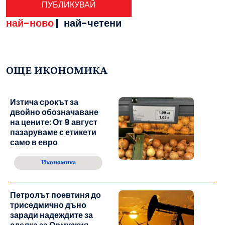
най-ново
|
най-четени
ОЩЕ ИКОНОМИКА
Изтича срокът за
двойно обозначаване
на цените: От 9 август
пазаруваме с етикети
само в евро
Икономика
Петролът поевтиня до
триседмично дъно
заради надеждите за