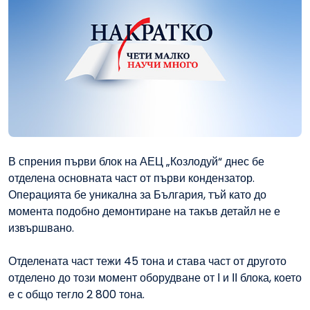
В спрения първи блок на АЕЦ „Козлодуй“ днес бе
отделена основната част от първи кондензатор.
Операцията бе уникална за България, тъй като до
момента подобно демонтиране на такъв детайл не е
извършвано.
Отделената част тежи 45 тона и става част от другото
отделено до този момент оборудване от І и ІІ блока, което
е с общо тегло 2 800 тона.