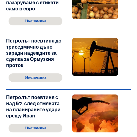
пазаруваме с етикети
само в евро
Икономика
Петролът поевтиня до
триседмично дъно
заради надеждите за
сделка за Ормузкия
проток
Икономика
Петролът поевтиня с
над 5% след отмяната
на планираните удари
срещу Иран
Икономика