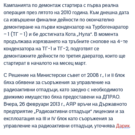
Кампанията по демонтаж стартира с първа реална
операция през лятото на 2010 година. Към днешна дата
са извършени финални дейности по окончателно
демонтиране на първи кондензатор на Турбогенаратор
– 1 (ТГ – 1) и бе достигната Кота „Нула“. В момента
продължава изрязването на тръбните снопове на 4-те
кондензатора на ТГ-1 и ТГ-2, подготвят се
демонтажните дейности по третия даератор, които ще
стартират в началото на месец март.
С Решение на Министерски съвет от 2008 г., I и II блок
бяха обявени за съоръжения за управление на
радиоактивни отпадъци, като заедно с необходимото
движимо имущество бяха предоставени на ДПРАО.
Вчера, 26 февруари 2013 г., АЯР връчи на Държавното
предприятие „Радиоактивни отпадъци“ лицензии и за
експлоатация на III и IV блок като съоръжения за
управление на радиоактивни отпадъци, уточнява
Дарик
.