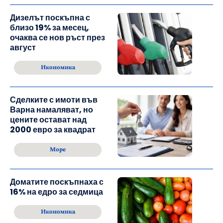
Дизелът поскъпна с
близо 19% за месец,
очаква се нов ръст през
август
Икономика
Сделките с имоти във
Варна намаляват, но
цените остават над
2000 евро за квадрат
Море
Доматите поскъпнаха с
16% на едро за седмица
Икономика