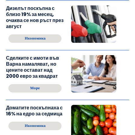
Дизелът поскъпна с
близо 19% за месец,
очаква се нов ръст през
август
Икономика
Сделките с имоти във
Варна намаляват, но
цените остават над
2000 евро за квадрат
Море
Доматите поскъпнаха с
16% на едро за седмица
Икономика