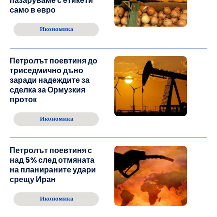
пазаруваме с етикети
само в евро
Икономика
Петролът поевтиня до
триседмично дъно
заради надеждите за
сделка за Ормузкия
проток
Икономика
Петролът поевтиня с
над 5% след отмяната
на планираните удари
срещу Иран
Икономика