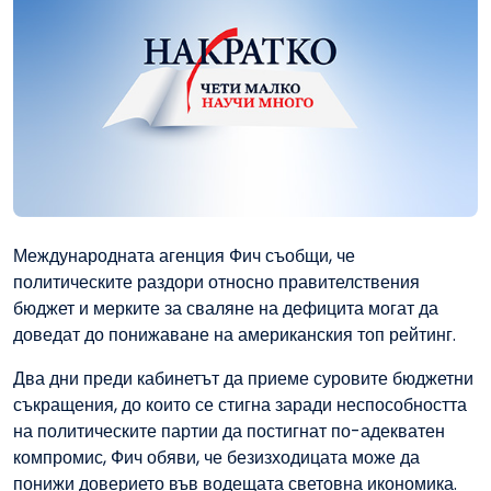
Международната агенция Фич съобщи, че
политическите раздори относно правителствения
бюджет и мерките за сваляне на дефицита могат да
доведат до понижаване на американския топ рейтинг.
Два дни преди кабинетът да приеме суровите бюджетни
съкращения, до които се стигна заради неспособността
на политическите партии да постигнат по-адекватен
компромис, Фич обяви, че безизходицата може да
понижи доверието във водещата световна икономика.