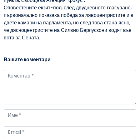
пункта, съобщава Агенция "фокус".
Оповестените екзит-пол, след двудневното гласуване,
първоначално показаха победа за лявоцентристите и в
двете камари на парламента, но след това стана ясно,
че дясноцентристите на Силвио Берлускони водят във
вота за Сената.
Вашите коментари