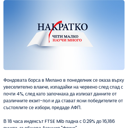
Фондовата борса в Милано в понеделник се оказа върху
увеселително влакче, изпадайки на червено след спад с
почти 4%, след като започнаха да излизат данните от
различните екзит-пол и да стават ясни победителите от
състоялите се избори, предаде АФП.
В 18 часа индексът FTSE Mib падна с 0.29% до 16,186