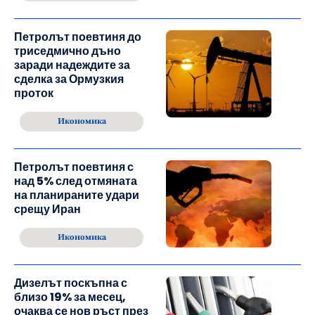
Петролът поевтиня до
триседмично дъно
заради надеждите за
сделка за Ормузкия
проток
Икономика
Петролът поевтиня с
над 5% след отмяната
на планираните удари
срещу Иран
Икономика
Дизелът поскъпна с
близо 19% за месец,
очаква се нов ръст през