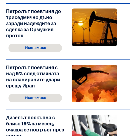
Петролът поевтиня до
триседмично дъно
заради надеждите за
сделка за Ормузкия
проток
Икономика
Петролът поевтиня с
над 5% след отмяната
на планираните удари
срещу Иран
Икономика
Дизелът поскъпна с
близо 19% за месец,
очаква се нов ръст през
август