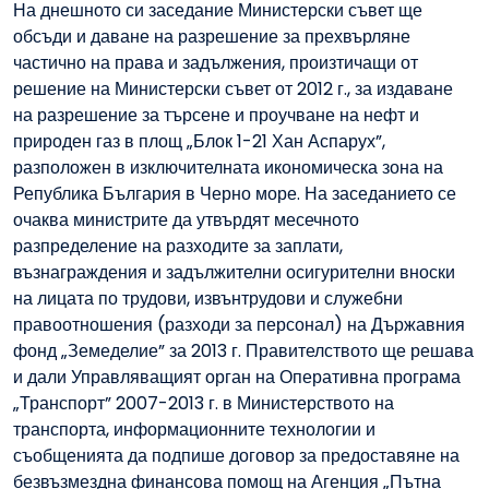
На днешното си заседание Министерски съвет ще
обсъди и даване на разрешение за прехвърляне
частично на права и задължения, произтичащи от
решение на Министерски съвет от 2012 г., за издаване
на разрешение за търсене и проучване на нефт и
природен газ в площ „Блок 1-21 Хан Аспарух”,
разположен в изключителната икономическа зона на
Република България в Черно море. На заседанието се
очаква министрите да утвърдят месечното
разпределение на разходите за заплати,
възнаграждения и задължителни осигурителни вноски
на лицата по трудови, извънтрудови и служебни
правоотношения (разходи за персонал) на Държавния
фонд „Земеделие” за 2013 г. Правителството ще решава
и дали Управляващият орган на Оперативна програма
„Транспорт” 2007-2013 г. в Министерството на
транспорта, информационните технологии и
съобщенията да подпише договор за предоставяне на
безвъзмездна финансова помощ на Агенция „Пътна