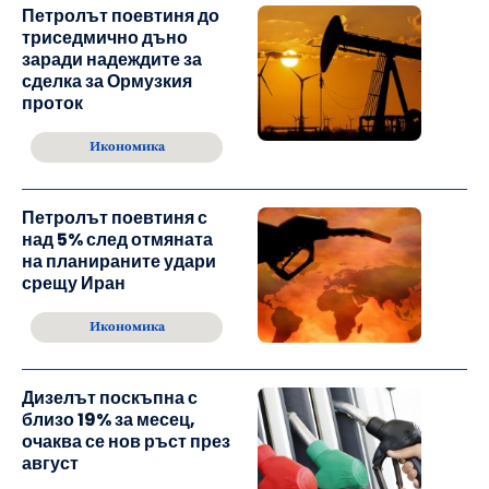
Петролът поевтиня до
триседмично дъно
заради надеждите за
сделка за Ормузкия
проток
Икономика
Петролът поевтиня с
над 5% след отмяната
на планираните удари
срещу Иран
Икономика
Дизелът поскъпна с
близо 19% за месец,
очаква се нов ръст през
август