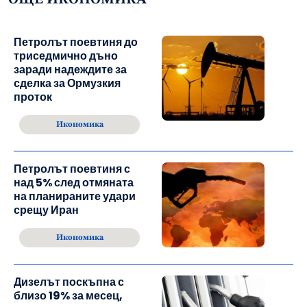
ОЩЕ ИКОНОМИКА
Петролът поевтиня до
триседмично дъно
заради надеждите за
сделка за Ормузкия
проток
Икономика
Петролът поевтиня с
над 5% след отмяната
на планираните удари
срещу Иран
Икономика
Дизелът поскъпна с
близо 19% за месец,