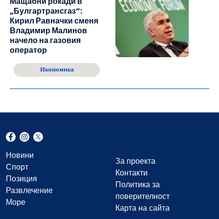
Мащабни рокади в
„Булгартрансгаз“:
Кирил Равначки сменя
Владимир Малинов
начело на газовия
оператор
Икономика
Новини
За проекта
Спорт
Контакти
Позиция
Политика за
Развлечение
поверителност
Море
Карта на сайта