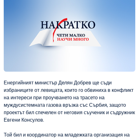
Енергийният министър Делян Добрев ще съди
избраниците от левицата, които го обвиниха в конфликт
на интереси при проучването на трасето на
муждусистемната газова връзка със Сърбия, защото
проектът бил спечелен от неговия съученик и съдружник
Евгени Консулов.
Той бил и координатор на младежката организация на