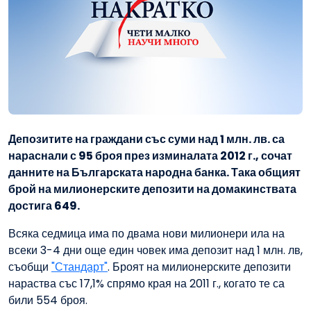
Депозитите на граждани със суми над 1 млн. лв. са
нараснали с 95 броя през изминалата 2012 г., сочат
данните на Българската народна банка. Така общият
брой на милионерските депозити на домакинствата
достига 649.
Всяка седмица има по двама нови милионери ила на
всеки 3-4 дни още един човек има депозит над 1 млн. лв,
съобщи
"Стандарт"
. Броят на милионерските депозити
нараства със 17,1% спрямо края на 2011 г., когато те са
били 554 броя.