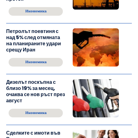
Икономика
Петролът поевтиня с
над 5% след отмяната
на планираните удари
срещу Иран
Икономика
Дизелът поскъпна с
близо 19% за месец,
очаква се нов ръст през
август
Икономика
Сделките с имоти във