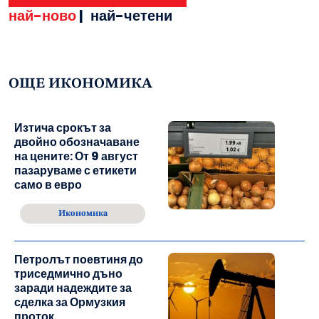
най-ново
|
най-четени
ОЩЕ ИКОНОМИКА
Изтича срокът за
двойно обозначаване
на цените: От 9 август
пазаруваме с етикети
само в евро
Икономика
Петролът поевтиня до
триседмично дъно
заради надеждите за
сделка за Ормузкия
проток