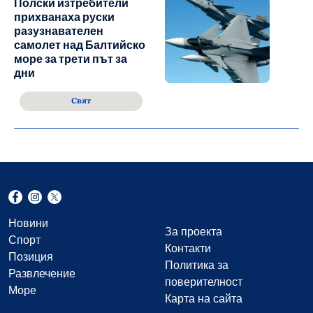
Полски изтребители
прихванаха руски
разузнавателен
самолет над Балтийско
море за трети път за
дни
Свят
Новини
За проекта
Спорт
Контакти
Позиция
Политика за
Развлечение
поверителност
Море
Карта на сайта