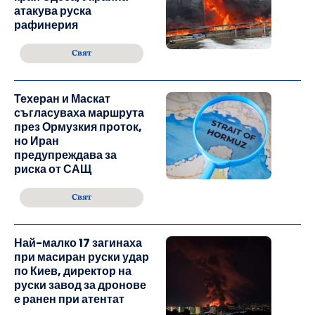
атакува руска
рафинерия
Свят
Техеран и Маскат
съгласуваха маршрута
през Ормузкия проток,
но Иран
предупреждава за
риска от САЩ
Свят
Най-малко 17 загинаха
при масиран руски удар
по Киев, директор на
руски завод за дронове
е ранен при атентат