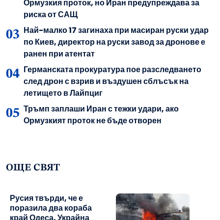
Ормузкия проток, но Иран предупреждава за
риска от САЩ
Най-малко 17 загинаха при масиран руски удар
по Киев, директор на руски завод за дронове е
ранен при атентат
Германската прокуратура пое разследването
след дрон с взрив и въздушен сблъсък на
летището в Лайпциг
Тръмп заплаши Иран с тежки удари, ако
Ормузкият проток не бъде отворен
ОЩЕ СВЯТ
Русия твърди, че е
поразила два кораба
край Одеса, Украйна