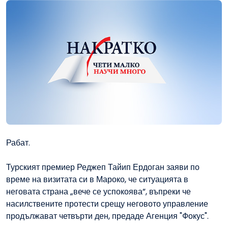
Рабат.
Турският премиер Реджеп Тайип Ердоган заяви по
време на визитата си в Мароко, че ситуацията в
неговата страна „вече се успокоява”, въпреки че
насилствените протести срещу неговото управление
продължават четвърти ден, предаде Агенция "Фокус".