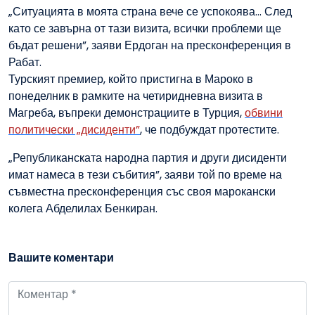
„Ситуацията в моята страна вече се успокоява... След
като се завърна от тази визита, всички проблеми ще
бъдат решени”, заяви Ердоган на пресконференция в
Рабат.
Турският премиер, който пристигна в Мароко в
понеделник в рамките на четиридневна визита в
Магреба, въпреки демонстрациите в Турция,
обвини
политически „дисиденти”
, че подбуждат протестите.
„Републиканската народна партия и други дисиденти
имат намеса в тези събития”, заяви той по време на
съвместна пресконференция със своя марокански
колега Абделилах Бенкиран.
Вашите коментари