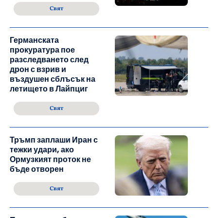
Свят
Германската
прокуратура пое
разследването след
дрон с взрив и
въздушен сблъсък на
летището в Лайпциг
Свят
Тръмп заплаши Иран с
тежки удари, ако
Ормузкият проток не
бъде отворен
Свят