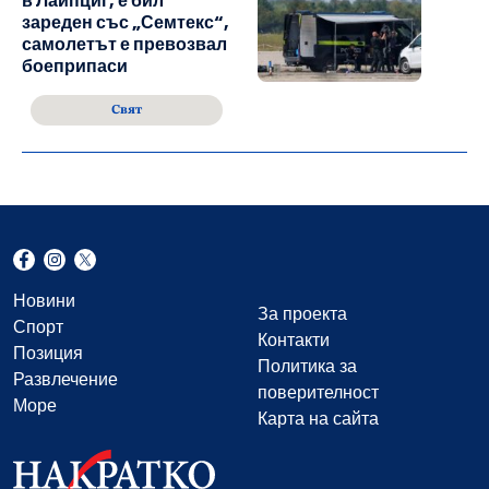
в Лайпциг, е бил
зареден със „Семтекс“,
самолетът е превозвал
боеприпаси
Свят
Новини
За проекта
Спорт
Контакти
Позиция
Политика за
Развлечение
поверителност
Море
Карта на сайта