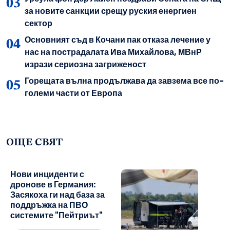
за новите санкции срещу руския енергиен
сектор
Основният съд в Кочани пак отказа лечение у
нас на пострадалата Ива Михайлова, МВнР
изрази сериозна загриженост
Горещата вълна продължава да завзема все по-
големи части от Европа
ОЩЕ СВЯТ
Нови инциденти с
дронове в Германия:
Засякоха ги над база за
поддръжка на ПВО
системите "Пейтриът"