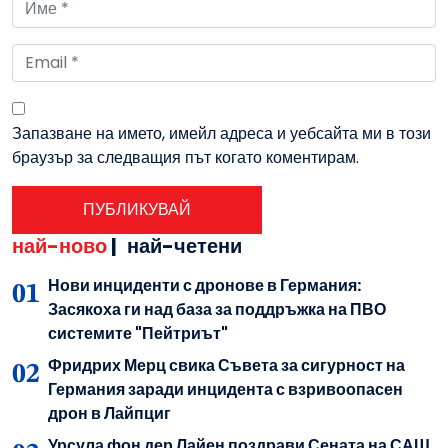
Запазване на името, имейл адреса и уебсайта ми в този
браузър за следващия път когато коментирам.
най-ново
|
най-четени
Нови инциденти с дронове в Германия:
Засякоха ги над база за поддръжка на ПВО
системите "Пейтриът"
Фридрих Мерц свика Съвета за сигурност на
Германия заради инцидента с взривоопасен
дрон в Лайпциг
Урсула фон дер Лайен поздрави Сената на САЩ