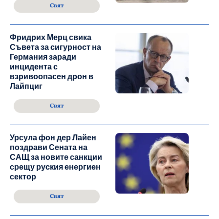
Свят
Фридрих Мерц свика
Съвета за сигурност на
Германия заради
инцидента с
взривоопасен дрон в
Лайпциг
Свят
Урсула фон дер Лайен
поздрави Сената на
САЩ за новите санкции
срещу руския енергиен
сектор
Свят