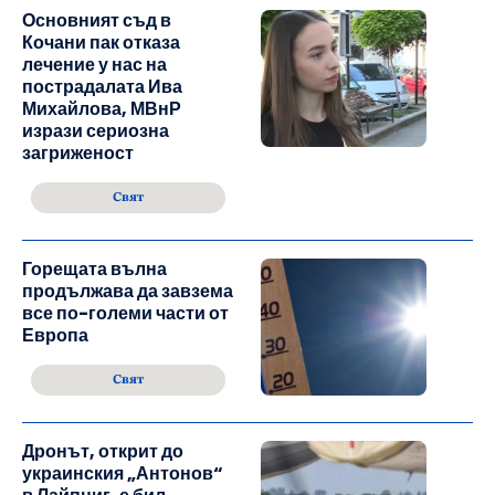
Основният съд в
Кочани пак отказа
лечение у нас на
пострадалата Ива
Михайлова, МВнР
изрази сериозна
загриженост
Свят
Горещата вълна
продължава да завзема
все по-големи части от
Европа
Свят
Дронът, открит до
украинския „Антонов“