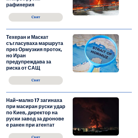
рафинерия
Свят
Техеран и Маскат
съгласуваха маршрута
през Ормузкия проток,
но Иран
предупреждава за
риска от САЩ
Свят
Най-малко 17 загинаха
при масиран руски удар
по Киев, директор на
руски завод за дронове
е ранен при атентат
Свят