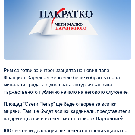
Рим се готви за интронизацията на новия папа
Франциск. Кардинал Берголио беше избран за папа
миналата сряда, а с днешната литургия започва
тържественото публично начало на неговото служение.
Площад "Свети Петър" ще бъде отворен за всички
миряни. Там ще бъдат всички кардинали, представители
на други църкви и вселенският патриарх Вартоломей.
160 световни делегации ще почетат интронизацията на