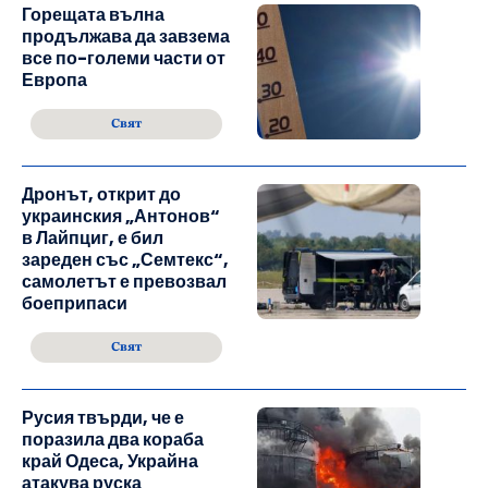
Горещата вълна
продължава да завзема
все по-големи части от
Европа
Свят
Дронът, открит до
украинския „Антонов“
в Лайпциг, е бил
зареден със „Семтекс“,
самолетът е превозвал
боеприпаси
Свят
Русия твърди, че е
поразила два кораба
край Одеса, Украйна
атакува руска