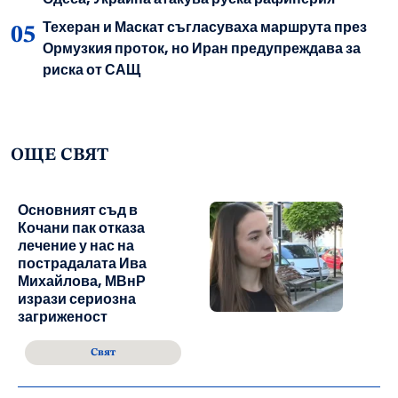
Техеран и Маскат съгласуваха маршрута през
Ормузкия проток, но Иран предупреждава за
риска от САЩ
ОЩЕ СВЯТ
Основният съд в
Кочани пак отказа
лечение у нас на
пострадалата Ива
Михайлова, МВнР
изрази сериозна
загриженост
Свят