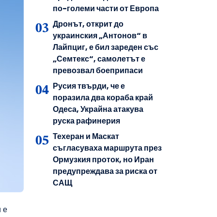
по-големи части от Европа
Дронът, открит до
украинския „Антонов“ в
Лайпциг, е бил зареден със
„Семтекс“, самолетът е
превозвал боеприпаси
Русия твърди, че е
поразила два кораба край
Одеса, Украйна атакува
руска рафинерия
Техеран и Маскат
съгласуваха маршрута през
Ормузкия проток, но Иран
предупреждава за риска от
САЩ
 е