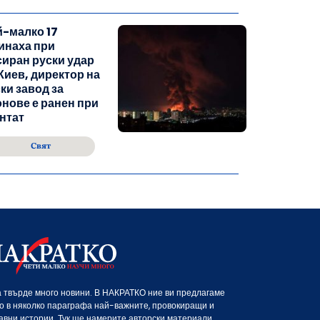
-малко 17
инаха при
иран руски удар
Киев, директор на
ки завод за
нове е ранен при
нтат
Свят
 твърде много новини. В НАКРАТКО ние ви предлагаме
о в няколко параграфа най-важните, провокиращи и
авни истории. Тук ще намерите авторски материали,