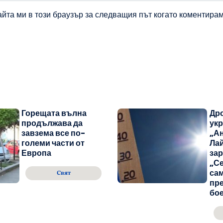
айта ми в този браузър за следващия път когато коментирам
Горещата вълна
Дро
продължава да
ук
завзема все по-
„Ан
големи части от
Лай
Европа
зар
„Се
сам
Свят
пр
бо