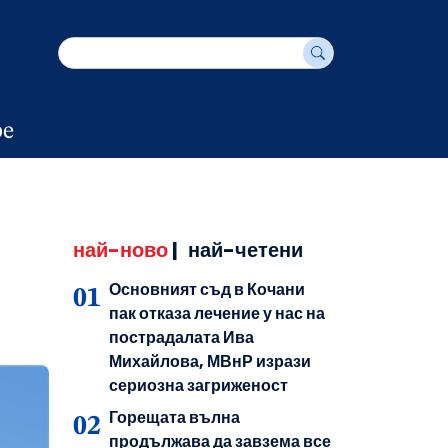
е
най-ново
|
най-четени
Основният съд в Кочани
пак отказа лечение у нас на
пострадалата Ива
Михайлова, МВнР изрази
сериозна загриженост
Горещата вълна
продължава да завзема все