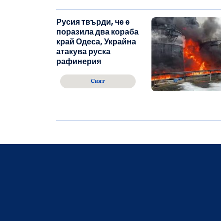
Русия твърди, че е
поразила два кораба
край Одеса, Украйна
атакува руска
рафинерия
Свят