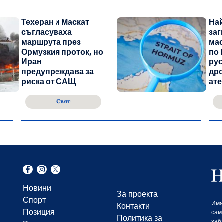
Техеран и Маскат
Най
съгласуваха
заг
маршрута през
мас
Ормузкия проток, но
по 
Иран
рус
предупреждава за
дро
риска от САЩ
ате
Свят
Новини
За проекта
Спорт
Има
Контакти
Позиция
сам
Политика за
заб