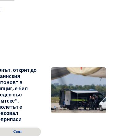
.
нът, открит до
раинския
тонов“ в
пциг, е бил
еден със
мтекс“,
олетът е
евозвал
еприпаси
Свят