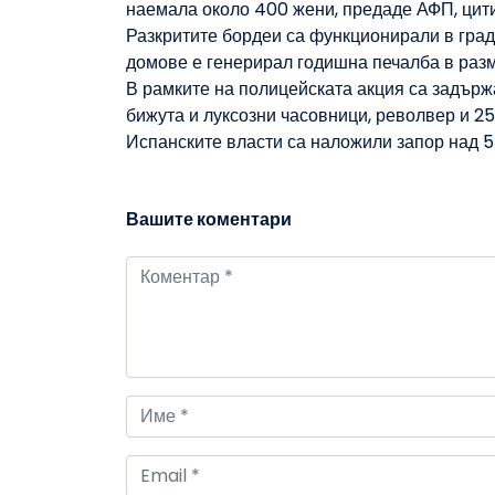
наемала около 400 жени, предаде АФП, цити
Разкритите бордеи са функционирали в градо
домове е генерирал годишна печалба в разм
В рамките на полицейската акция са задържа
бижута и луксозни часовници, револвер и 25
Испанските власти са наложили запор над 57
Вашите коментари