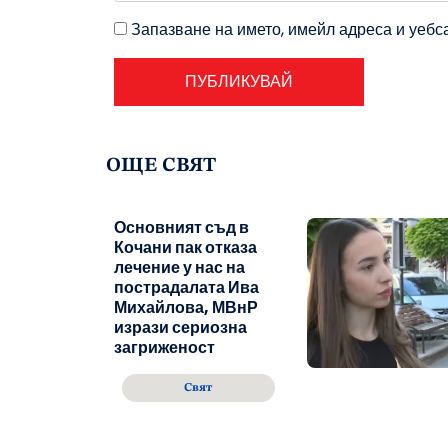
Запазване на името, имейл адреса и уебс
ОЩЕ СВЯТ
Основният съд в
Кочани пак отказа
лечение у нас на
пострадалата Ива
Михайлова, МВнР
изрази сериозна
загриженост
Свят