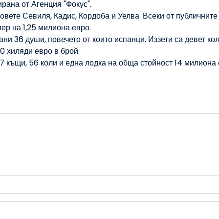
рана от Агенция "Фокус".
вете Севиля, Кадис, Кордоба и Уелва. Всеки от публичните
ер на 1,25 милиона евро.
ни 36 души, повечето от които испанци. Иззети са девет кол
0 хиляди евро в брой.
 къщи, 56 коли и една лодка на обща стойност 14 милиона 