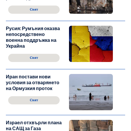
Свят
Русия: Румъния оказва
непосредствено
военна поддръжка на
Украйна
Свят
Иран постави нови
условия за отварянето
на Ормузкия проток
Свят
Израел отхвърли плана
на САЩ за Газа