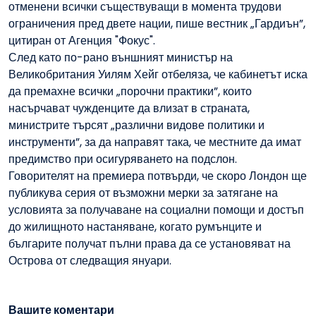
отменени всички съществуващи в момента трудови
ограничения пред двете нации, пише вестник „Гардиън”,
цитиран от Агенция "Фокус".
След като по-рано външният министър на
Великобритания Уилям Хейг отбеляза, че кабинетът иска
да премахне всички „порочни практики”, които
насърчават чужденците да влизат в страната,
министрите търсят „различни видове политики и
инструменти”, за да направят така, че местните да имат
предимство при осигуряването на подслон.
Говорителят на премиера потвърди, че скоро Лондон ще
публикува серия от възможни мерки за затягане на
условията за получаване на социални помощи и достъп
до жилищното настаняване, когато румънците и
българите получат пълни права да се установяват на
Острова от следващия януари.
Вашите коментари