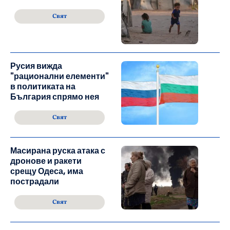
Свят
Русия вижда
"рационални елементи"
в политиката на
България спрямо нея
Свят
Масирана руска атака с
дронове и ракети
срещу Одеса, има
пострадали
Свят