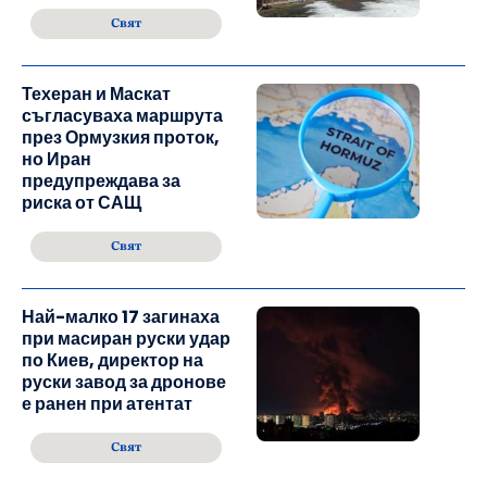
Свят
Техеран и Маскат
съгласуваха маршрута
през Ормузкия проток,
но Иран
предупреждава за
риска от САЩ
Свят
Най-малко 17 загинаха
при масиран руски удар
по Киев, директор на
руски завод за дронове
е ранен при атентат
Свят