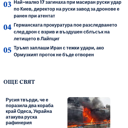
Най-малко 17 загинаха при масиран руски удар
по Киев, директор на руски завод за дронове е
ранен при атентат
Германската прокуратура пое разследването
след дрон с взрив и въздушен сблъсък на
летището в Лайпциг
Тръмп заплаши Иран с тежки удари, ако
Ормузкият проток не бъде отворен
ОЩЕ СВЯТ
Русия твърди, че е
поразила два кораба
край Одеса, Украйна
атакува руска
рафинерия