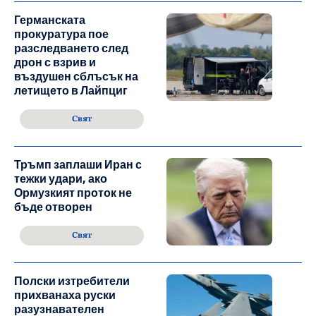
Германската
прокуратура пое
разследването след
дрон с взрив и
въздушен сблъсък на
летището в Лайпциг
Свят
Тръмп заплаши Иран с
тежки удари, ако
Ормузкият проток не
бъде отворен
Свят
Полски изтребители
прихванаха руски
разузнавателен