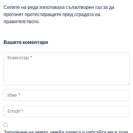
Силите на реда използваха сълзотворен газ за да
прогонят протестиращите пред сградата на
правителството.
Вашите коментари
Запазване на името, имейл адреса и уебсайта ми в този