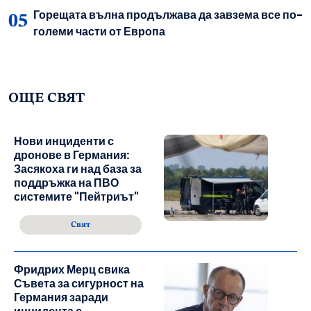
Горещата вълна продължава да завзема все по-
големи части от Европа
ОЩЕ СВЯТ
Нови инциденти с
дронове в Германия:
Засякоха ги над база за
поддръжка на ПВО
системите "Пейтриът"
Свят
Фридрих Мерц свика
Съвета за сигурност на
Германия заради