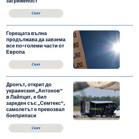
загриженост
Свят
Горещата вълна
продължава да завзема
все по-големи части от
Европа
Свят
Дронът, открит до
украинския „Антонов“
в Лайпциг, е бил
зареден със „Семтекс“,
самолетът е превозвал
боеприпаси
Свят