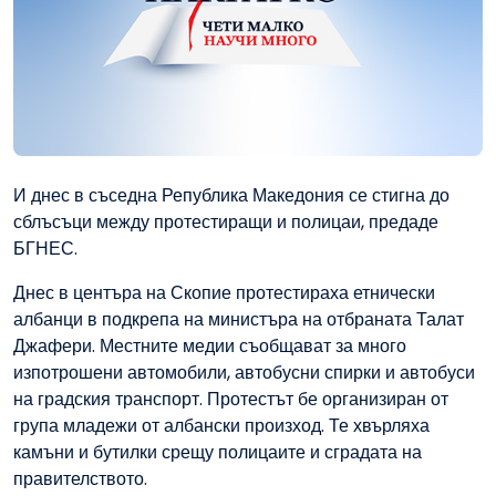
И днес в съседна Република Македония се стигна до
сблъсъци между протестиращи и полицаи, предаде
БГНЕС.
Днес в центъра на Скопие протестираха етнически
албанци в подкрепа на министъра на отбраната Талат
Джафери. Местните медии съобщават за много
изпотрошени автомобили, автобусни спирки и автобуси
на градския транспорт. Протестът бе организиран от
група младежи от албански произход. Те хвърляха
камъни и бутилки срещу полицаите и сградата на
правителството.