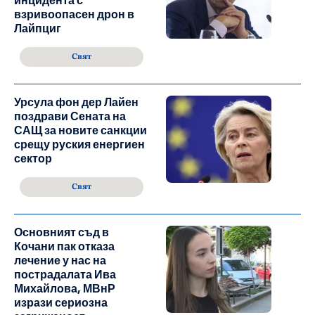
инцидента с
взривоопасен дрон в
Лайпциг
Свят
Урсула фон дер Лайен
поздрави Сената на
САЩ за новите санкции
срещу руския енергиен
сектор
Свят
Основният съд в
Кочани пак отказа
лечение у нас на
пострадалата Ива
Михайлова, МВнР
изрази сериозна