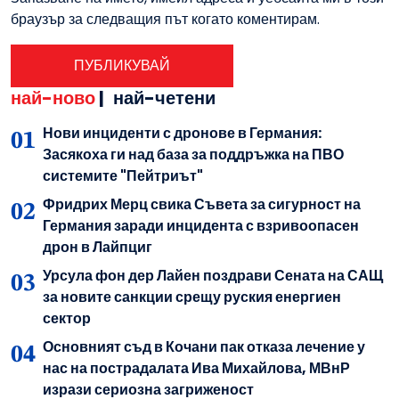
браузър за следващия път когато коментирам.
най-ново
|
най-четени
Нови инциденти с дронове в Германия:
Засякоха ги над база за поддръжка на ПВО
системите "Пейтриът"
Фридрих Мерц свика Съвета за сигурност на
Германия заради инцидента с взривоопасен
дрон в Лайпциг
Урсула фон дер Лайен поздрави Сената на САЩ
за новите санкции срещу руския енергиен
сектор
Основният съд в Кочани пак отказа лечение у
нас на пострадалата Ива Михайлова, МВнР
изрази сериозна загриженост