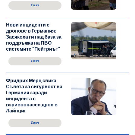
Свят
Нови инциденти с
дронове в Германия:
Засякоха ги над база за
поддръжка на ПВО
системите "Пейтриът"
Свят
Фридрих Мерц свика
Съвета за сигурност на
Германия заради
инцидента с
взривоопасен дрон в
Лайпциг
Свят