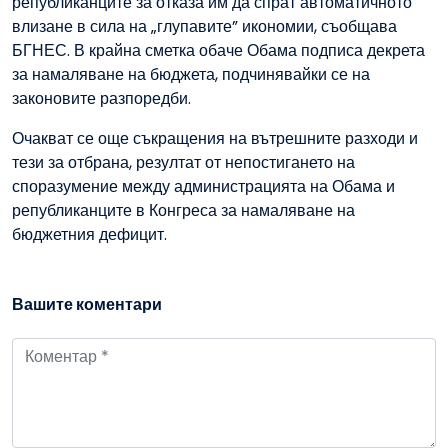
републиканците за отказа им да спрат автоматичното
влизане в сила на „глупавите” икономии, съобщава
БГНЕС. В крайна сметка обаче Обама подписа декрета
за намаляване на бюджета, подчинявайки се на
законовите разпоредби.
Очакват се още съкращения на вътрешните разходи и
тези за отбрана, резултат от непостигането на
споразумение между администрацията на Обама и
републиканците в Конгреса за намаляване на
бюджетния дефицит.
Вашите коментари