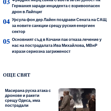
Германия заради инцидента с взривоопасен
дрон в Лайпциг
Урсула фон дер Лайен поздрави Сената на САЩ
за новите санкции срещу руския енергиен
сектор
Основният съд в Кочани пак отказа лечение у
нас на пострадалата Ива Михайлова, МВнР
изрази сериозна загриженост
ОЩЕ СВЯТ
Масирана руска атака с
дронове и ракети
срещу Одеса, има
пострадали