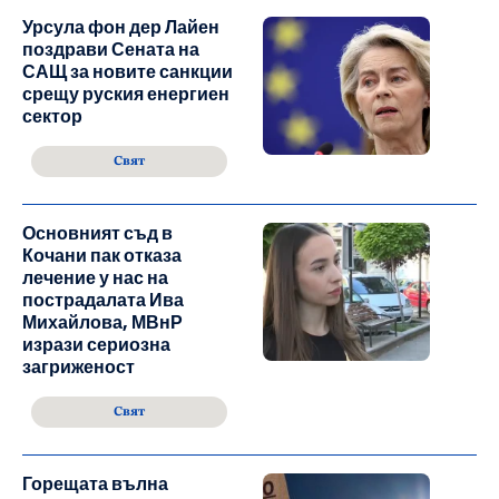
Урсула фон дер Лайен
поздрави Сената на
САЩ за новите санкции
срещу руския енергиен
сектор
Свят
Основният съд в
Кочани пак отказа
лечение у нас на
пострадалата Ива
Михайлова, МВнР
изрази сериозна
загриженост
Свят
Горещата вълна