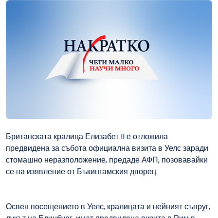
Британската кралица Елизабет II е отложила
предвидена за събота официална визита в Уелс заради
стомашно неразположение, предаде АФП, позовавайки
се на изявление от Бъкингамския дворец.
Освен посещението в Уелс, кралицата и нейният съпруг,