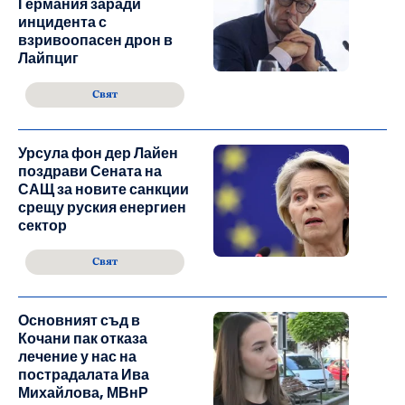
Германия заради
инцидента с
взривоопасен дрон в
Лайпциг
Свят
Урсула фон дер Лайен
поздрави Сената на
САЩ за новите санкции
срещу руския енергиен
сектор
Свят
Основният съд в
Кочани пак отказа
лечение у нас на
пострадалата Ива
Михайлова, МВнР