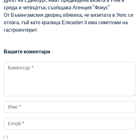
дукът на Единбург, имат предвидена визита в Рим в
сряда и четвъртък, съобщава Агенция "Фокус"
От Бъкингамския дворец обявиха, че визитата в Уелс се
отлага, тъй като кралица Елизабет II има симптоми на
гастроентерит.
Вашите коментари