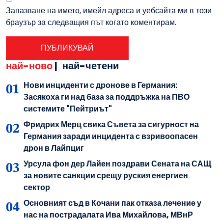
Запазване на името, имейл адреса и уебсайта ми в този
браузър за следващия път когато коментирам.
най-ново
|
най-четени
Нови инциденти с дронове в Германия:
Засякоха ги над база за поддръжка на ПВО
системите "Пейтриът"
Фридрих Мерц свика Съвета за сигурност на
Германия заради инцидента с взривоопасен
дрон в Лайпциг
Урсула фон дер Лайен поздрави Сената на САЩ
за новите санкции срещу руския енергиен
сектор
Основният съд в Кочани пак отказа лечение у
нас на пострадалата Ива Михайлова, МВнР