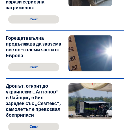
изрази сериозна
загриженост
Свят
Горещата вълна
продължава да завзема
все по-големи части от
Европа
Свят
Дронът, открит до
украинския „Антонов“
в Лайпциг, е бил
зареден със „Семтекс“,
самолетът е превозвал
боеприпаси
Свят