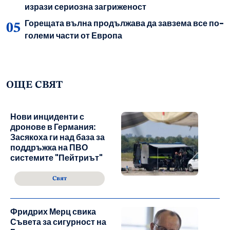
изрази сериозна загриженост
Горещата вълна продължава да завзема все по-
големи части от Европа
ОЩЕ СВЯТ
Нови инциденти с
дронове в Германия:
Засякоха ги над база за
поддръжка на ПВО
системите "Пейтриът"
Свят
Фридрих Мерц свика
Съвета за сигурност на