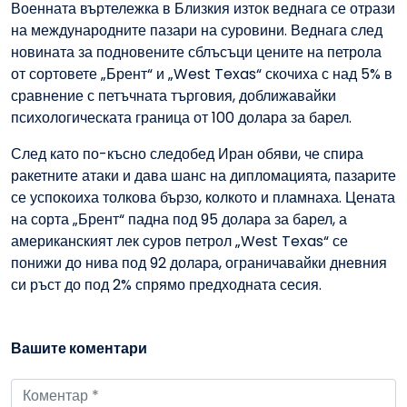
Военната въртележка в Близкия изток веднага се отрази
на международните пазари на суровини. Веднага след
новината за подновените сблъсъци цените на петрола
от сортовете „Брент“ и „West Texas“ скочиха с над 5% в
сравнение с петъчната търговия, доближавайки
психологическата граница от 100 долара за барел.
След като по-късно следобед Иран обяви, че спира
ракетните атаки и дава шанс на дипломацията, пазарите
се успокоиха толкова бързо, колкото и пламнаха. Цената
на сорта „Брент“ падна под 95 долара за барел, а
американският лек суров петрол „West Texas“ се
понижи до нива под 92 долара, ограничавайки дневния
си ръст до под 2% спрямо предходната сесия.
Вашите коментари