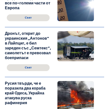
все по-големи части от
Европа
Свят
Дронът, открит до
украинския „Антонов“
в Лайпциг, е бил
зареден със „Семтекс“,
самолетът е превозвал
боеприпаси
Свят
Русия твърди, че е
поразила два кораба
край Одеса, Украйна
атакува руска
рафинерия