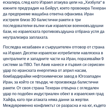
ескалира, след като Израел атакува цели на „Хизбула“ в
южните предградия на Бейрут, което провокира Техеран
да предприеме мащабна ответна офанзива. Иран
изстреля близо 30 балистични ракети в три
последователни вълни към израелски военновъздушни
бази, но израелската противовъздушна отбрана успя да
неутрализира заплахата.
Последва незабавен и съкрушителен отговор от страна
на Израел. Десетки израелски изтребители навлязоха в
централните и западните части на Иран, поразявайки 9
системи за ПВО. Тел Авив нанесе и първия си сериозен
удар по иранската енергетика от април насам,
бомбардирайки нефтохимически завод в Югозападен
Иран, за който се твърди, че произвежда балистични
ракети. От своя страна Техеран отвърна с огледален
удар по подобен индустриален обект в израелския град
Хайфа, като при атаката няма данни за жертви.
Междувременно конфликтът се разрасна и на юг, където