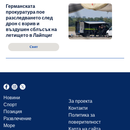
Германската
прокуратура пое
разследването след
дрон с взрив и
въздушен сблъсък на
летището в Лайпциг
Свят
Новини
За проекта
Спорт
Контакти
Позиция
Политика за
Развлечение
поверителност
Море
Карта на сайта