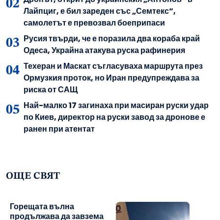
Лайпциг, е бил зареден със „Семтекс“,
самолетът е превозвал боеприпаси
Русия твърди, че е поразила два кораба край
Одеса, Украйна атакува руска рафинерия
Техеран и Маскат съгласуваха маршрута през
Ормузкия проток, но Иран предупреждава за
риска от САЩ
Най-малко 17 загинаха при масиран руски удар
по Киев, директор на руски завод за дронове е
ранен при атентат
ОЩЕ СВЯТ
Горещата вълна
продължава да завзема