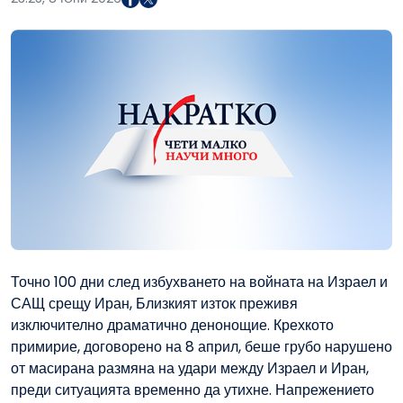
Точно 100 дни след избухването на войната на Израел и
САЩ срещу Иран, Близкият изток преживя
изключително драматично денонощие. Крехкото
примирие, договорено на 8 април, беше грубо нарушено
от масирана размяна на удари между Израел и Иран,
преди ситуацията временно да утихне. Напрежението