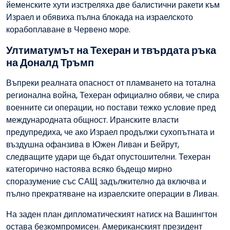
йеменските хути изстреляха две балистични ракети към
Израел и обявиха пълна блокада на израелското
корабоплаване в Червено море.
Ултиматумът на Техеран и твърдата ръка
на Доналд Тръмп
Въпреки реалната опасност от пламването на тотална
регионална война, Техеран официално обяви, че спира
военните си операции, но постави тежко условие пред
международната общност. Иранските власти
предупредиха, че ако Израел продължи сухопътната и
въздушна офанзива в Южен Ливан и Бейрут,
следващите удари ще бъдат опустошителни. Техеран
категорично настоява всяко бъдещо мирно
споразумение със САЩ задължително да включва и
пълно прекратяване на израелските операции в Ливан.
На заден план дипломатическият натиск на Вашингтон
остава безкомпромисен. Американският президент