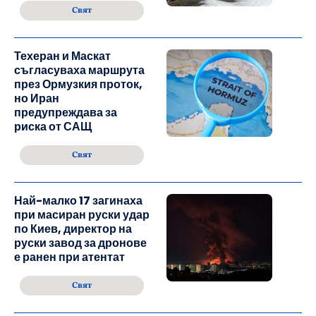
Свят
Техеран и Маскат
съгласуваха маршрута
през Ормузкия проток,
но Иран
предупреждава за
риска от САЩ
Свят
Най-малко 17 загинаха
при масиран руски удар
по Киев, директор на
руски завод за дронове
е ранен при атентат
Свят