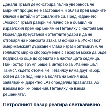
Доналд Тръмп демонстрира пълна увереност, че
мирният процес не е застрашен, и обяви пред медиите
ключови детайли от совалките си. Пред изданието
„Аксиос“ Тръмп разкри, че лично се е обадил на
израелския премиер Бенямин Нетаняху с настояване
Израел да преустанови ответните удари и да не
отговаря на иранската атака. В ефира на „Фокс Нюз“
американският държавен глава изрази оптимизъм, че
голямото мирно споразумение с Техеран може да бъде
подписано още до средата на настоящата седмица.
Най-остър Тръмп беше в интервю за „Файненшъл
Таймс“, където отсече, че Нетаняху няма друг избор,
освен да се подчини на волята на Белия дом,
заявявайки директно: „Аз определям правилата. Аз
вземам всички решения. Нетаняху не взема
решенията“.
Петролният пазар реагира светкавично