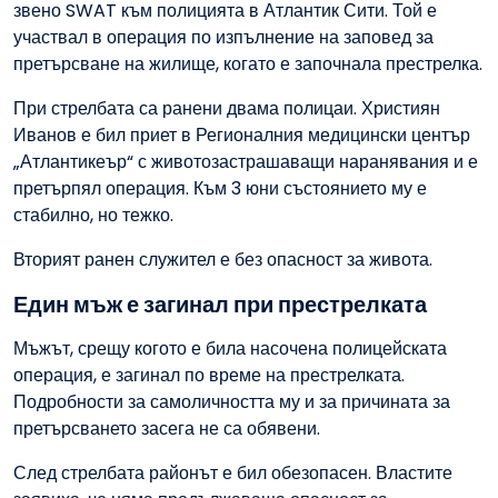
звено SWAT към полицията в Атлантик Сити. Той е
участвал в операция по изпълнение на заповед за
претърсване на жилище, когато е започнала престрелка.
При стрелбата са ранени двама полицаи. Християн
Иванов е бил приет в Регионалния медицински център
„Атлантикеър“ с животозастрашаващи наранявания и е
претърпял операция. Към 3 юни състоянието му е
стабилно, но тежко.
Вторият ранен служител е без опасност за живота.
Един мъж е загинал при престрелката
Мъжът, срещу когото е била насочена полицейската
операция, е загинал по време на престрелката.
Подробности за самоличността му и за причината за
претърсването засега не са обявени.
След стрелбата районът е бил обезопасен. Властите