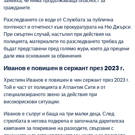
заявиха, че няма продължаваща опасност за
гражданите.
Разследването се води от Службата за публична
почтеност и отчетност към прокуратурата на Ню Джърси.
При смъртен случай, настъпил при действия на
полицията, материалите по разследването трябва да
бъдат представени пред голямо жури, което да прецени
дали има основания за обвинения.
Иванов е повишен в сержант през 2023 г.
Християн Иванов е повишен в чин сержант през 2023 г.
Той е част от полицията в Атлантик Сити и от
специализираното звено за действия при
високорискови ситуации.
Иванов е съпруг и баща на три малки деца. След
стрелбата в негова подкрепа е започнала дарителска
кампания за покриване на разходите, свързани с