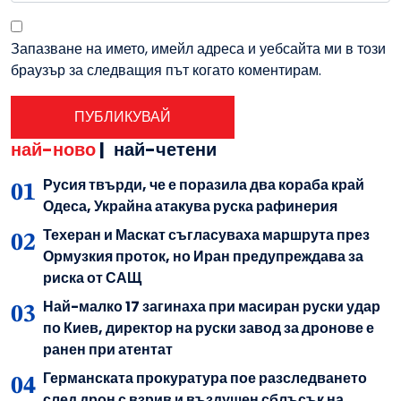
Запазване на името, имейл адреса и уебсайта ми в този
браузър за следващия път когато коментирам.
най-ново
|
най-четени
Русия твърди, че е поразила два кораба край
Одеса, Украйна атакува руска рафинерия
Техеран и Маскат съгласуваха маршрута през
Ормузкия проток, но Иран предупреждава за
риска от САЩ
Най-малко 17 загинаха при масиран руски удар
по Киев, директор на руски завод за дронове е
ранен при атентат
Германската прокуратура пое разследването
след дрон с взрив и въздушен сблъсък на