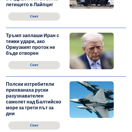
летището в Лайпциг
Свят
Тръмп заплаши Иран с
тежки удари, ако
Ормузкият проток не
бъде отворен
Свят
Полски изтребители
прихванаха руски
разузнавателен
самолет над Балтийско
море за трети път за
дни
Свят