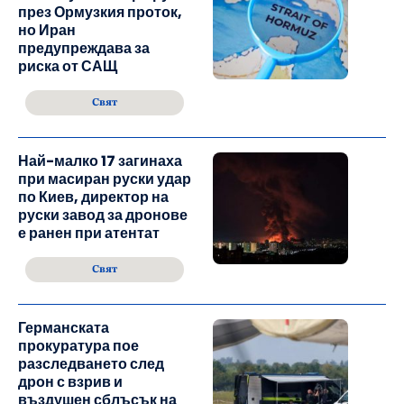
през Ормузкия проток,
но Иран
предупреждава за
риска от САЩ
Свят
Най-малко 17 загинаха
при масиран руски удар
по Киев, директор на
руски завод за дронове
е ранен при атентат
Свят
Германската
прокуратура пое
разследването след
дрон с взрив и
въздушен сблъсък на