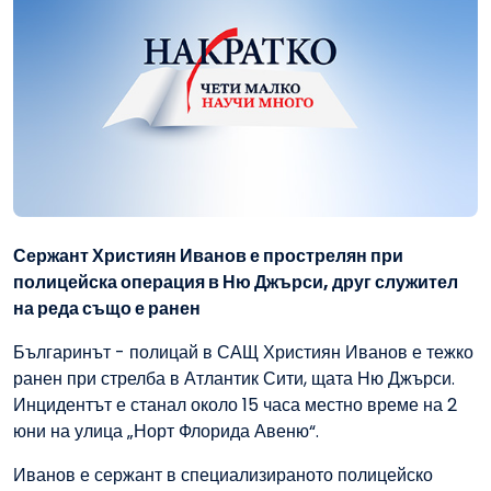
Сержант Християн Иванов е прострелян при
полицейска операция в Ню Джърси, друг служител
на реда също е ранен
Българинът - полицай в САЩ Християн Иванов е тежко
ранен при стрелба в Атлантик Сити, щата Ню Джърси.
Инцидентът е станал около 15 часа местно време на 2
юни на улица „Норт Флорида Авеню“.
Иванов е сержант в специализираното полицейско