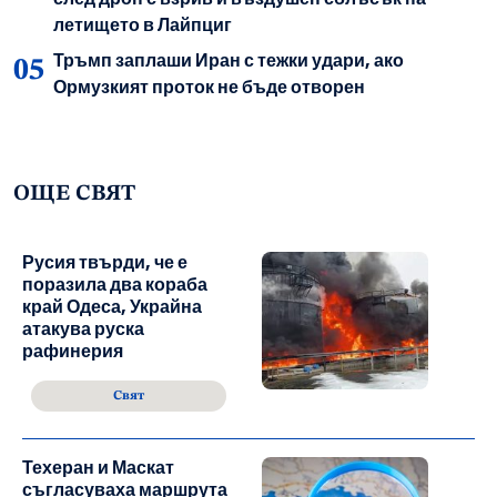
летището в Лайпциг
Тръмп заплаши Иран с тежки удари, ако
Ормузкият проток не бъде отворен
ОЩЕ СВЯТ
Русия твърди, че е
поразила два кораба
край Одеса, Украйна
атакува руска
рафинерия
Свят
Техеран и Маскат
съгласуваха маршрута