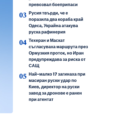
превозвал боеприпаси
Русия твърди, че е
поразила два кораба край
Одеса, Украйна атакува
руска рафинерия
Техеран и Маскат
съгласуваха маршрута през
Ормузкия проток, но Иран
предупреждава за риска от
САЩ
Най-малко 17 загинаха при
масиран руски удар по
Киев, директор на руски
завод за дронове е ранен
при атентат