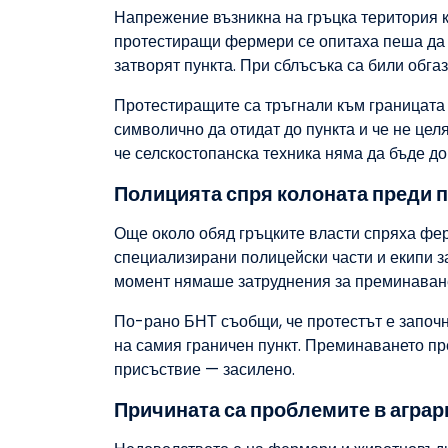
Напрежение възникна на гръцка територия к
протестиращи фермери се опитаха пеша да с
затворят пункта. При сблъсъка са били обга
Протестиращите са тръгнали към границата с
символично да отидат до пункта и че не целя
че селскостопанска техника няма да бъде до
Полицията спря колоната преди 
Още около обяд гръцките власти спряха фе
специализирани полицейски части и екипи з
момент нямаше затруднения за преминаване
По-рано БНТ съобщи, че протестът е започн
на самия граничен пункт. Преминаването пре
присъствие — засилено.
Причината са проблемите в аграр