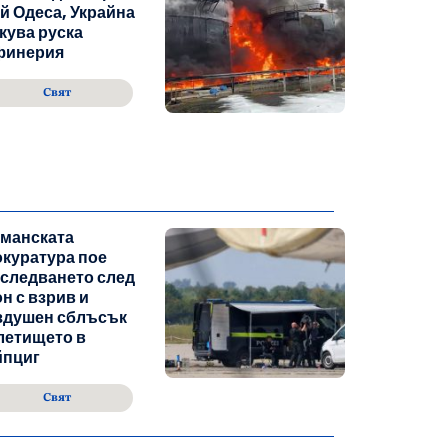
й Одеса, Украйна
кува руска
финерия
Свят
рманската
куратура пое
следването след
н с взрив и
здушен сблъсък
летището в
йпциг
Свят