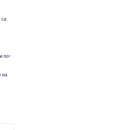
 са
и по-
е на