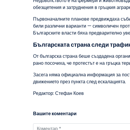
Недоволството е на фермери и животновъди
обезщетения и затруднения в гръцкия аграре
Първоначалните планове предвиждаха съби
били различни варианти — символичен проте
Българските власти бяха предварително ув
Българската страна следи трафи
От българска страна беше създадена органи
рано посочиха, че протестът е на гръцка тер
Засега няма официална информация за пост
движението през пункта след ескалацията.
Редактор: Стефан Коев
Вашите коментари