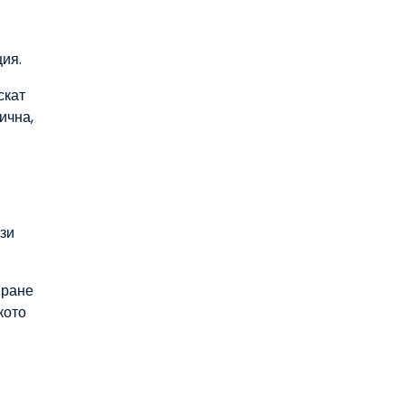
ция.
скат
ична,
зи
иране
кото