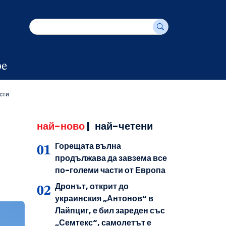
е
сти
най-ново
|
най-четени
Горещата вълна
продължава да завзема все
по-големи части от Европа
Дронът, открит до
украинския „Антонов“ в
Лайпциг, е бил зареден със
„Семтекс“, самолетът е