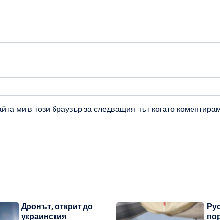
айта ми в този браузър за следващия път когато коментирам
Дронът, открит до
Рус
украинския
пор