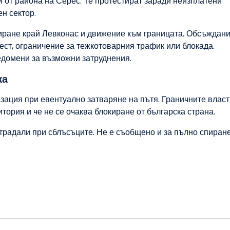
 от района на Серес. Те протестират заради неизплатени
н сектор.
ране край Левконас и движение към границата. Обсъждани
ст, ограничение за тежкотоварния трафик или блокада.
едомени за възможни затруднения.
ка
зация при евентуално затваряне на пътя. Граничните власт
итория и че не се очаква блокиране от българска страна.
радали при сблъсъците. Не е съобщено и за пълно спиран