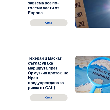
завзема все по-
големи части от
Европа
Свят
Техеран и Маскат
съгласуваха
маршрута през
Ормузкия проток, но
Иран
предупреждава за
риска от САЩ
Свят