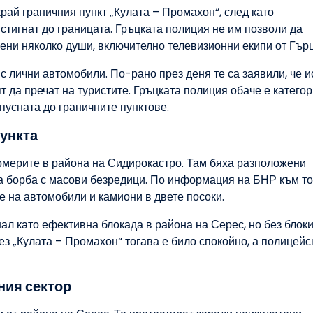
рай граничния пункт „Кулата – Промахон“, след като
тигнат до границата. Гръцката полиция не им позволи да
зени няколко души, включително телевизионни екипи от Гър
 лични автомобили. По-рано през деня те са заявили, че и
т да пречат на туристите. Гръцката полиция обаче е категор
пусната до граничните пунктове.
пункта
рмерите в района на Сидирокастро. Там бяха разположени
а борба с масови безредици. По информация на БНР към то
 на автомобили и камиони в двете посоки.
ал като ефективна блокада в района на Серес, но без блок
з „Кулата – Промахон“ тогава е било спокойно, а полицейс
ния сектор