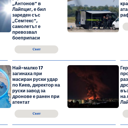
„Антонов“ в
кра
Лайпциг, е бил
ата
зареден със
ра
„Семтекс“,
самолетът е
превозвал
боеприпаси
Свят
Най-малко 17
Ге
загинаха при
про
масиран руски удар
раз
по Киев, директор на
дро
руски завод за
въ
дронове е ранен при
на 
атентат
Ла
Свят