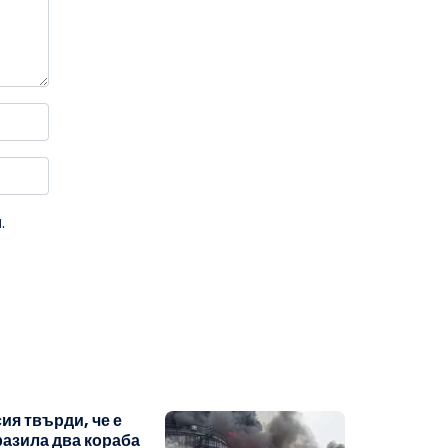
.
ия твърди, че е
азила два кораба