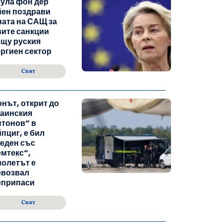
ула фон дер
йен поздрави
ата на САЩ за
ите санкции
щу руския
ргиен сектор
Свят
нът, открит до
раинския
тонов“ в
пциг, е бил
еден със
мтекс“,
олетът е
евозвал
еприпаси
Свят