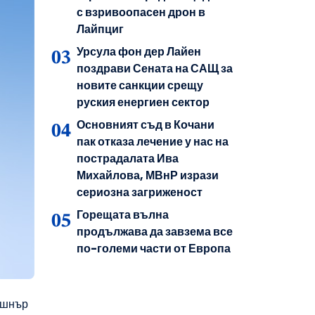
с взривоопасен дрон в
Лайпциг
Урсула фон дер Лайен
поздрави Сената на САЩ за
новите санкции срещу
руския енергиен сектор
Основният съд в Кочани
пак отказа лечение у нас на
пострадалата Ива
Михайлова, МВнР изрази
сериозна загриженост
Горещата вълна
продължава да завзема все
по-големи части от Европа
ъшнър