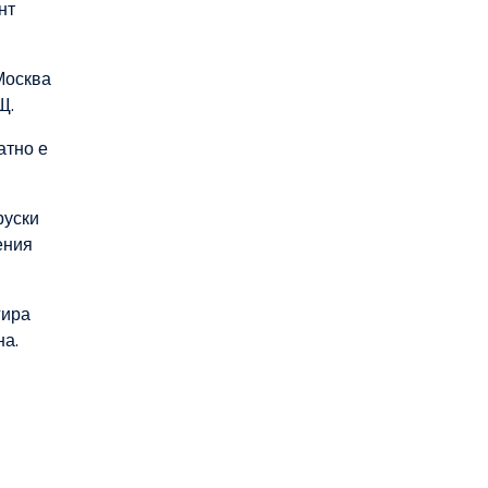
нт
 Москва
Щ.
атно е
руски
ения
гира
на.