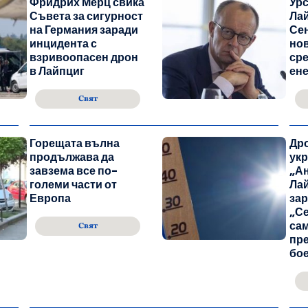
Фридрих Мерц свика
Урс
Съвета за сигурност
Ла
на Германия заради
Сен
инцидента с
нов
взривоопасен дрон
сре
в Лайпциг
ене
Свят
Горещата вълна
Дро
продължава да
ук
завзема все по-
„Ан
големи части от
Лай
Европа
зар
„Се
сам
Свят
пр
бо