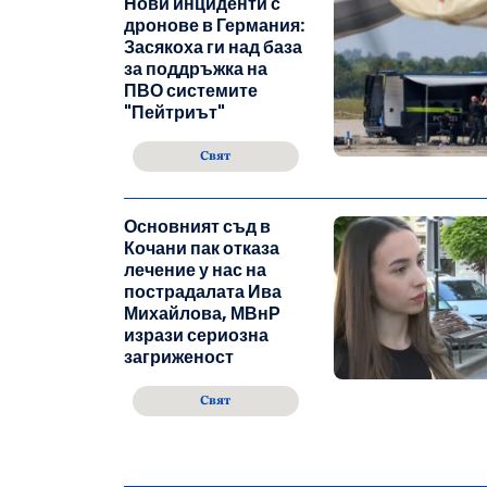
Нови инциденти с
дронове в Германия:
Засякоха ги над база
за поддръжка на
ПВО системите
"Пейтриът"
Свят
Основният съд в
Кочани пак отказа
лечение у нас на
пострадалата Ива
Михайлова, МВнР
изрази сериозна
загриженост
Свят