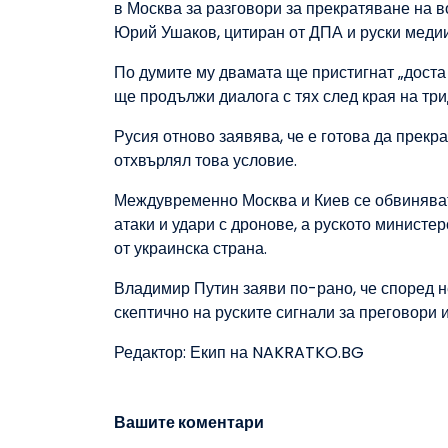
в Москва за разговори за прекратяване на в
Юрий Ушаков, цитиран от ДПА и руски медии
По думите му двамата ще пристигнат „доста 
ще продължи диалога с тях след края на тр
Русия отново заявява, че е готова да прекра
отхвърлял това условие.
Междувременно Москва и Киев се обвиняват
атаки и удари с дронове, а руското министе
от украинска страна.
Владимир Путин заяви по-рано, че според н
скептично на руските сигнали за преговори 
Редактор: Екип на NAKRATKO.BG
Вашите коментари