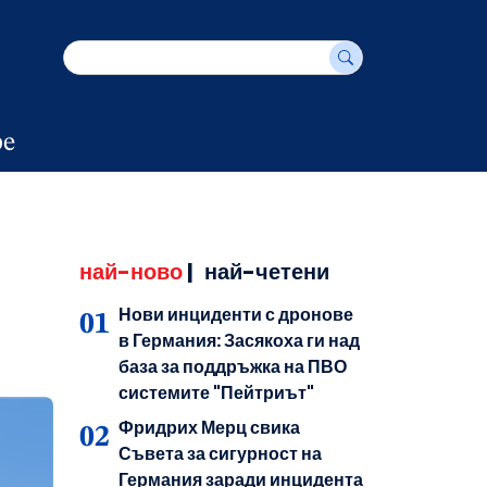
е
най-ново
|
най-четени
Нови инциденти с дронове
в Германия: Засякоха ги над
база за поддръжка на ПВО
системите "Пейтриът"
Фридрих Мерц свика
Съвета за сигурност на
Германия заради инцидента