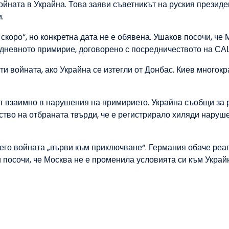
ойната в Украйна. Това заяви съветникът на руския президе
.
скоро“, но конкретна дата не е обявена. Ушаков посочи, че
идневното примирие, договорено с посредничеството на СА
ти войната, ако Украйна се изтегли от Донбас. Киев многокр
 взаимно в нарушения на примирието. Украйна съобщи за 
рство на отбраната твърди, че е регистрирало хиляди наруш
его войната „върви към приключване“. Германия обаче реа
и посочи, че Москва не е променила условията си към Украй