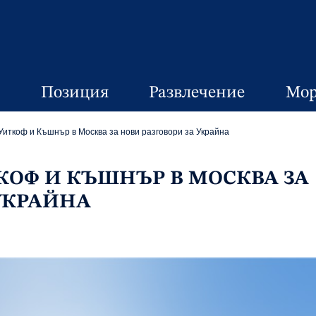
Позиция
Развлечение
Мор
Уиткоф и Къшнър в Москва за нови разговори за Украйна
КОФ И КЪШНЪР В МОСКВА ЗА
УКРАЙНА