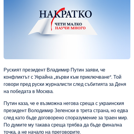
Руският президент Владимир Путин заяви, че
конфликтът с Украйна „върви към приключване“. Той
говори пред руски журналисти след събитията за Деня
на победата в Москва.
Путин каза, че е възможна негова среща с украинския
президент Володимир Зеленски в трета страна, но едва
след като бъде договорено споразумение за траен мир.
По думите му такава среща трябва да бъде финална
точка, а не начало на преговорите.