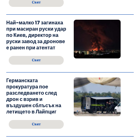
Свят
Най-малко 17 загинаха
при масиран руски удар
по Киев, директор на
руски завод за дронове
е ранен при атентат
Свят
Германската
прокуратура пое
разследването след
дрон с взрив и
въздушен сблъсък на
летището в Лайпциг
Свят