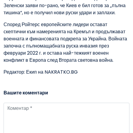
Зеленски заяви по-рано, че Киев е бил готов за „пълна
тишина“, но е получил нови руски удари и заплахи.
Според Ройтерс европейските лидери остават
скептични към намеренията на Кремъл и продължават
военната и финансовата подкрепа за Украйна. Войната
започна с пълномащабната руска инвазия през
февруари 2022 г. и остава най-тежкият военен
конфликт в Европа след Втората световна война.
Редактор: Екип на NAKRATKO.BG
Вашите коментари