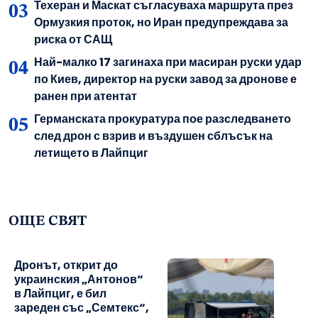
Техеран и Маскат съгласуваха маршрута през
Ормузкия проток, но Иран предупреждава за
риска от САЩ
Най-малко 17 загинаха при масиран руски удар
по Киев, директор на руски завод за дронове е
ранен при атентат
Германската прокуратура пое разследването
след дрон с взрив и въздушен сблъсък на
летището в Лайпциг
ОЩЕ СВЯТ
Дронът, открит до
украинския „Антонов“
в Лайпциг, е бил
зареден със „Семтекс“,