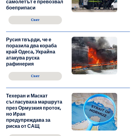
самолетът е превозвал
боеприпаси
Свят
Русия твърди, че е
поразила два кораба
край Одеса, Украйна
атакува руска
рафинерия
Свят
Техеран и Маскат
съгласуваха маршрута
през Ормузкия проток,
но Иран
предупреждава за
риска от САЩ