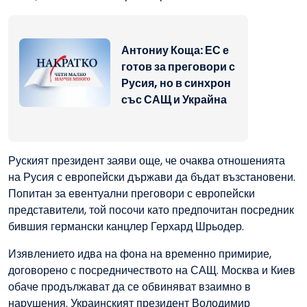
Антониу Коща: ЕС е
готов за преговори с
Русия, но в синхрон
със САЩ и Украйна
Руският президент заяви още, че очаква отношенията
на Русия с европейски държави да бъдат възстановени.
Попитан за евентуални преговори с европейски
представители, той посочи като предпочитан посредник
бившия германски канцлер Герхард Шрьодер.
Изявлението идва на фона на временно примирие,
договорено с посредничеството на САЩ. Москва и Киев
обаче продължават да се обвиняват взаимно в
нарушения. Украинският президент Володимир