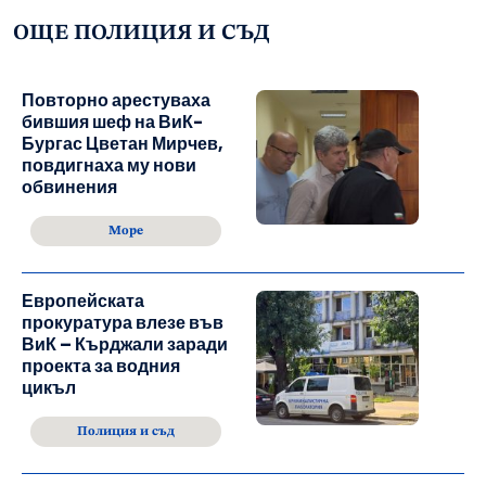
ОЩЕ ПОЛИЦИЯ И СЪД
Повторно арестуваха
бившия шеф на ВиК-
Бургас Цветан Мирчев,
повдигнаха му нови
обвинения
Море
Европейската
прокуратура влезе във
ВиК – Кърджали заради
проекта за водния
цикъл
Полиция и съд