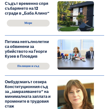
Съдът временно спря
събарянето на 12
сгради в „Баба Алино“
Море
Петима непълнолетни
са обвинени за
убийството на Георги
Кузев в Пловдив
Полиция и съд
Омбудсманът сезира
Конституционния съд
за „замразяването“ на
минималната заплата и
промените в трудовия
стаж