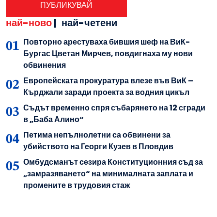
най-ново
|
най-четени
Повторно арестуваха бившия шеф на ВиК-
Бургас Цветан Мирчев, повдигнаха му нови
обвинения
Европейската прокуратура влезе във ВиК –
Кърджали заради проекта за водния цикъл
Съдът временно спря събарянето на 12 сгради
в „Баба Алино“
Петима непълнолетни са обвинени за
убийството на Георги Кузев в Пловдив
Омбудсманът сезира Конституционния съд за
„замразяването“ на минималната заплата и
промените в трудовия стаж