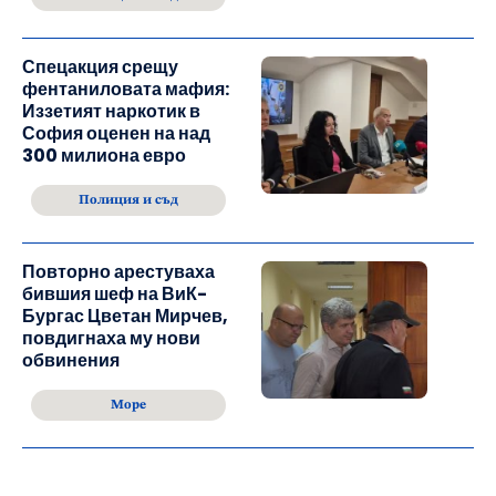
Спецакция срещу
фентаниловата мафия:
Иззетият наркотик в
София оценен на над
300 милиона евро
Полиция и съд
Повторно арестуваха
бившия шеф на ВиК-
Бургас Цветан Мирчев,
повдигнаха му нови
обвинения
Море