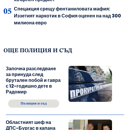
Спецакция срещу фентаниловата мафия:
Иззетият наркотик в София оценен на над 300
милиона евро
ОЩЕ ПОЛИЦИЯ И СЪД
Започна разследване
за принуда след
брутален побой и гавра
с 12-годишно дете в
Радомир
Полиция и съд
Областният шеф на
ДПС-Бургас в капана