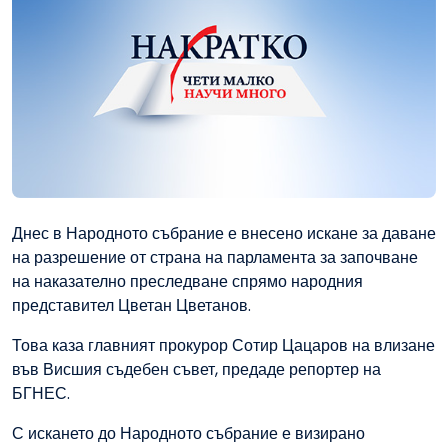
Днес в Народното събрание е внесено искане за даване
на разрешение от страна на парламента за започване
на наказателно преследване спрямо народния
представител Цветан Цветанов.
Това каза главният прокурор Сотир Цацаров на влизане
във Висшия съдебен съвет, предаде репортер на
БГНЕС.
С искането до Народното събрание е визирано