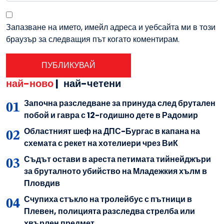
Запазване на името, имейл адреса и уебсайта ми в този
браузър за следващия път когато коментирам.
най-ново
|
най-четени
Започна разследване за принуда след брутален
побой и гавра с 12-годишно дете в Радомир
Областният шеф на ДПС-Бургас в капана на
схемата с рекет на хотелиери чрез ВиК
Съдът остави в ареста петимата тийнейджъри
за бруталното убийство на Младежкия хълм в
Пловдив
Счупиха стъкло на тролейбус с пътници в
Плевен, полицията разследва стрелба или
хвърлен предмет