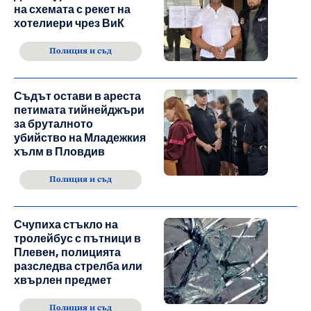
на схемата с рекет на
хотелиери чрез ВиК
Полиция и съд
Съдът остави в ареста
петимата тийнейджъри
за бруталното
убийство на Младежкия
хълм в Пловдив
Полиция и съд
Счупиха стъкло на
тролейбус с пътници в
Плевен, полицията
разследва стрелба или
хвърлен предмет
Полиция и съд