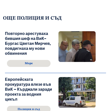
ОЩЕ ПОЛИЦИЯ И СЪД
Повторно арестуваха
бившия шеф на ВиК-
Бургас Цветан Мирчев,
повдигнаха му нови
обвинения
Море
Европейската
прокуратура влезе във
ВиК – Кърджали заради
проекта за водния
цикъл
Полиция и съд