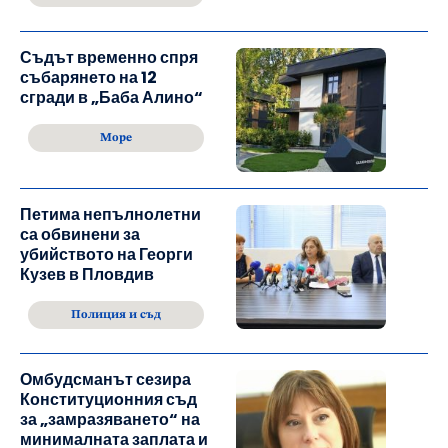
Съдът временно спря
събарянето на 12
сгради в „Баба Алино“
Море
Петима непълнолетни
са обвинени за
убийството на Георги
Кузев в Пловдив
Полиция и съд
Омбудсманът сезира
Конституционния съд
за „замразяването“ на
минималната заплата и