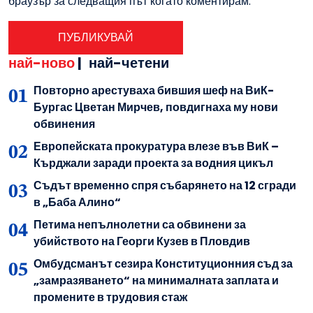
браузър за следващия път когато коментирам.
най-ново
|
най-четени
Повторно арестуваха бившия шеф на ВиК-
Бургас Цветан Мирчев, повдигнаха му нови
обвинения
Европейската прокуратура влезе във ВиК –
Кърджали заради проекта за водния цикъл
Съдът временно спря събарянето на 12 сгради
в „Баба Алино“
Петима непълнолетни са обвинени за
убийството на Георги Кузев в Пловдив
Омбудсманът сезира Конституционния съд за
„замразяването“ на минималната заплата и
промените в трудовия стаж