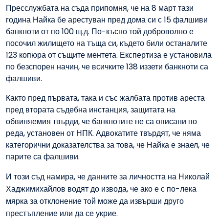
Пресслужбата на съда припомня, че на 8 март тази
година Найка бе арестуван пред дома си с 15 фалшиви
банкноти от по 100 щ.д. По-късно той доброволно е
посочил жилището на тъща си, където били останалите
123 копюра от същите ментета. Експертиза е установила
по безспорен начин, че всичките 138 иззети банкноти са
фалшиви.
Както пред първата, така и със жалбата против ареста
пред втората съдебна инстанция, защитата на
обвиняемия твърди, че банкнотите не са описани по
реда, установен от НПК. Адвокатите твърдят, че няма
категорични доказателства за това, че Найка е знаел, че
парите са фалшиви.
И този съд намира, че данните за личността на Николай
Хаджимихайлов водят до извода, че ако е с по-лека
мярка за отклонение той може да извърши друго
престъпление или да се укрие.