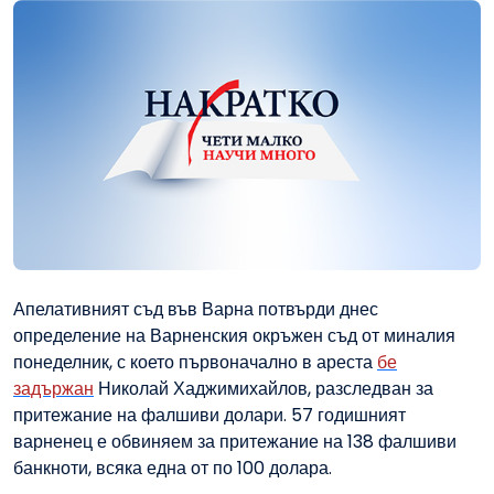
Апелативният съд във Варна потвърди днес
определение на Варненския окръжен съд от миналия
понеделник, с което първоначално в ареста
бе
задържан
Николай Хаджимихайлов, разследван за
притежание на фалшиви долари. 57 годишният
варненец е обвиняем за притежание на 138 фалшиви
банкноти, всяка една от по 100 долара.