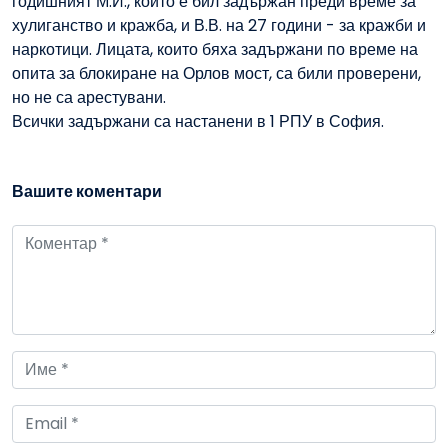
годишният М.И., който е бил задържан преди време за
хулиганство и кражба, и В.В. на 27 години - за кражби и
наркотици. Лицата, които бяха задържани по време на
опита за блокиране на Орлов мост, са били проверени,
но не са арестувани.
Всички задържани са настанени в 1 РПУ в София.
Вашите коментари