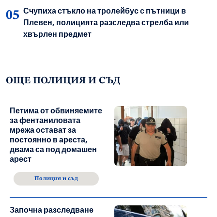
Счупиха стъкло на тролейбус с пътници в
Плевен, полицията разследва стрелба или
хвърлен предмет
ОЩЕ ПОЛИЦИЯ И СЪД
Петима от обвиняемите
за фентаниловата
мрежа остават за
постоянно в ареста,
двама са под домашен
арест
Полиция и съд
Започна разследване