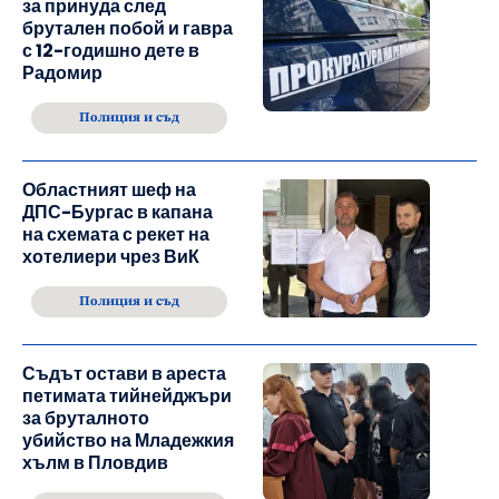
за принуда след
брутален побой и гавра
с 12-годишно дете в
Радомир
Полиция и съд
Областният шеф на
ДПС-Бургас в капана
на схемата с рекет на
хотелиери чрез ВиК
Полиция и съд
Съдът остави в ареста
петимата тийнейджъри
за бруталното
убийство на Младежкия
хълм в Пловдив