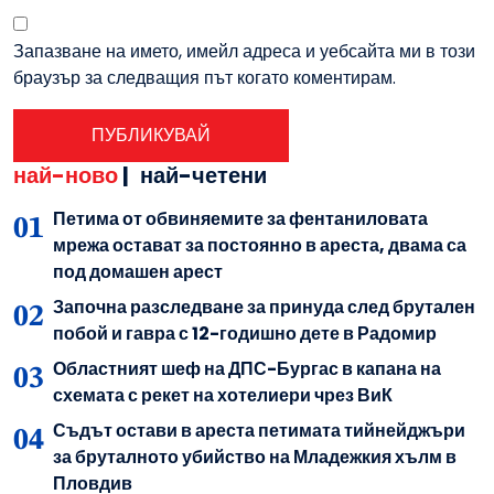
Запазване на името, имейл адреса и уебсайта ми в този
браузър за следващия път когато коментирам.
най-ново
|
най-четени
Петима от обвиняемите за фентаниловата
мрежа остават за постоянно в ареста, двама са
под домашен арест
Започна разследване за принуда след брутален
побой и гавра с 12-годишно дете в Радомир
Областният шеф на ДПС-Бургас в капана на
схемата с рекет на хотелиери чрез ВиК
Съдът остави в ареста петимата тийнейджъри
за бруталното убийство на Младежкия хълм в
Пловдив