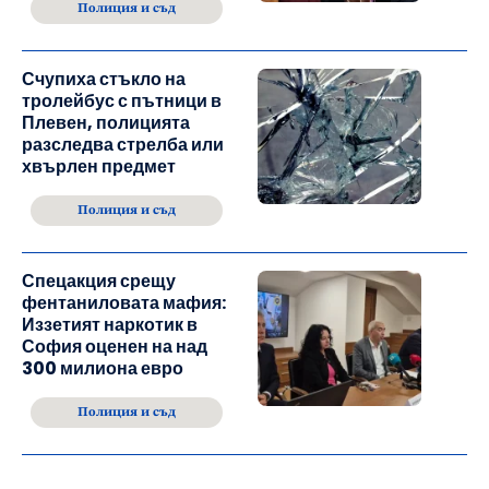
Полиция и съд
Счупиха стъкло на
тролейбус с пътници в
Плевен, полицията
разследва стрелба или
хвърлен предмет
Полиция и съд
Спецакция срещу
фентаниловата мафия:
Иззетият наркотик в
София оценен на над
300 милиона евро
Полиция и съд