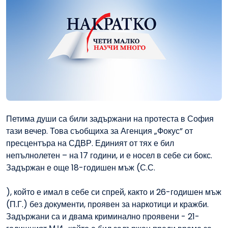
Петима души са били задържани на протеста в София
тази вечер. Това съобщиха за Агенция „Фокус” от
пресцентъра на СДВР. Единият от тях е бил
непълнолетен – на 17 години, и е носел в себе си бокс.
Задържан е още 18-годишен мъж (С.С.
), който е имал в себе си спрей, както и 26-годишен мъж
(П.Г.) без документи, проявен за наркотици и кражби.
Задържани са и двама криминално проявени - 21-