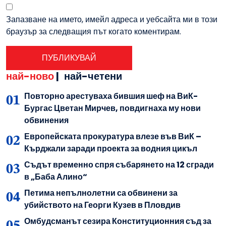
Запазване на името, имейл адреса и уебсайта ми в този
браузър за следващия път когато коментирам.
най-ново
|
най-четени
Повторно арестуваха бившия шеф на ВиК-
Бургас Цветан Мирчев, повдигнаха му нови
обвинения
Европейската прокуратура влезе във ВиК –
Кърджали заради проекта за водния цикъл
Съдът временно спря събарянето на 12 сгради
в „Баба Алино“
Петима непълнолетни са обвинени за
убийството на Георги Кузев в Пловдив
Омбудсманът сезира Конституционния съд за