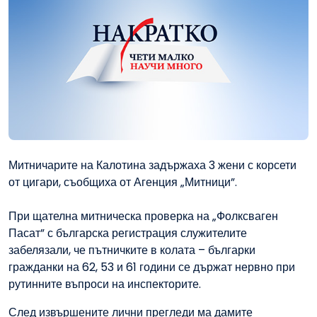
Митничарите на Калотина задържаха 3 жени с корсети
от цигари, съобщиха от Агенция „Митници”.
При щателна митническа проверка на „Фолксваген
Пасат” с българска регистрация служителите
забелязали, че пътничките в колата – българки
гражданки на 62, 53 и 61 години се държат нервно при
рутинните въпроси на инспекторите.
След извършените лични прегледи ма дамите