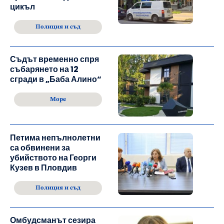
цикъл
Полиция и съд
Съдът временно спря
събарянето на 12
сгради в „Баба Алино“
Море
Петима непълнолетни
са обвинени за
убийството на Георги
Кузев в Пловдив
Полиция и съд
Омбудсманът сезира