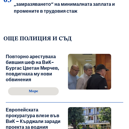
„замразяването“ на минималната заплата и
промените в трудовия стаж
ОЩЕ ПОЛИЦИЯ И СЪД
Повторно арестуваха
бившия шеф на ВиК-
Бургас Цветан Мирчев,
повдигнаха му нови
обвинения
Море
Европейската
прокуратура влезе във
ВиК – Кърджали заради
проекта за водния