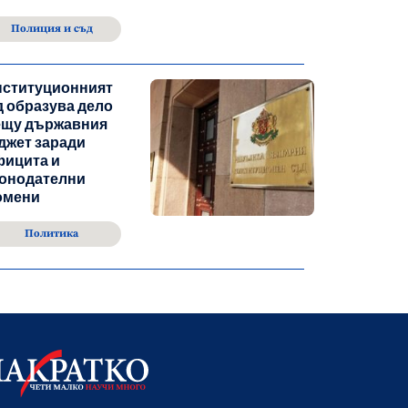
Полиция и съд
нституционният
 образува дело
ещу държавния
джет заради
фицита и
конодателни
омени
Политика