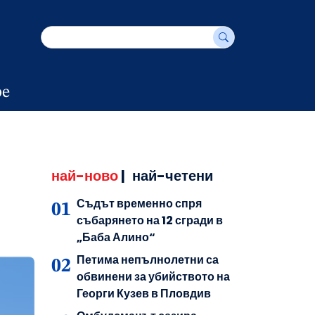
е
най-ново
|
най-четени
Съдът временно спря
събарянето на 12 сгради в
„Баба Алино“
Петима непълнолетни са
обвинени за убийството на
Георги Кузев в Пловдив