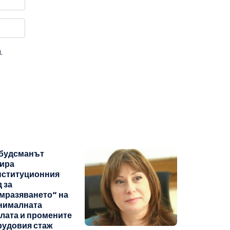
.
будсманът
зира
нституционния
 за
мразяването“ на
нималната
лата и промените
рудовия стаж