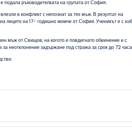
 е подала ръководителката на групата от София.
влезли в конфликт с непознат за тях мъж. В резултат на
 на лицето на 17- годишно момче от София. Ученикът е с из
ен мъж от Свищов, на когото е повдигнато обвинение и с
 за неотклонение задържане под стража за срок до 72 часа
дство.