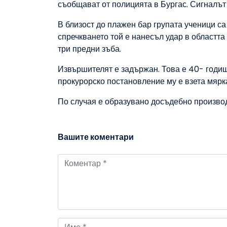
съобщават от полицията в Бургас. Сигналът
В близост до плажен бар групата ученици са 
спречкването той е нанесъл удар в областта
три предни зъба.
Извършителят е задържан. Това е 40- годиш
прокурорско постановление му е взета мярка
По случая е образувано досъдебно произво
Вашите коментари