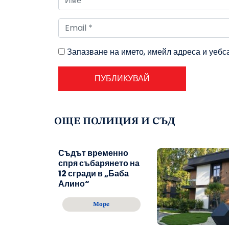
Запазване на името, имейл адреса и уебс
ОЩЕ ПОЛИЦИЯ И СЪД
Съдът временно
спря събарянето на
12 сгради в „Баба
Алино“
Море