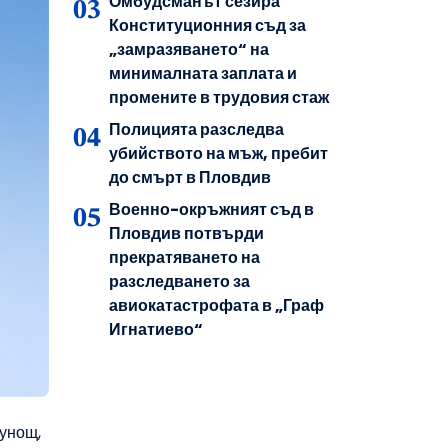
Омбудсманът сезира
Конституционния съд за
„замразяването“ на
минималната заплата и
промените в трудовия стаж
Полицията разследва
убийството на мъж, пребит
до смърт в Пловдив
Военно-окръжният съд в
Пловдив потвърди
прекратяването на
разследването за
авиокатастрофата в „Граф
Игнатиево“
лунощ,