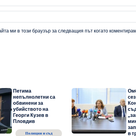
айта ми в този браузър за следващия път когато коментирам
Петима
Ом
непълнолетни са
се
обвинени за
Ко
убийството на
съд
Георги Кузев в
„за
Пловдив
ми
зап
в т
Полиция и съд