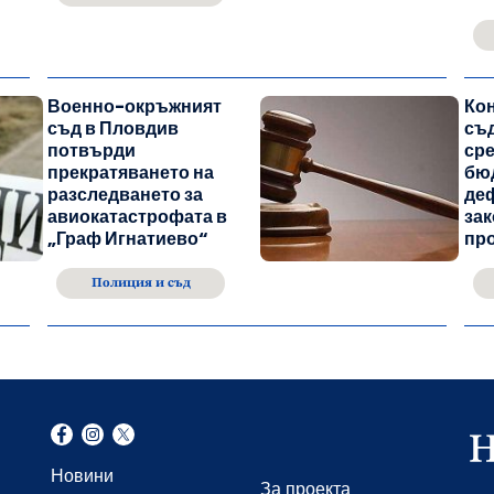
Военно-окръжният
Ко
съд в Пловдив
съд
потвърди
ср
прекратяването на
бю
разследването за
де
авиокатастрофата в
за
„Граф Игнатиево“
пр
Полиция и съд
Новини
За проекта