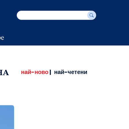
е
най-ново
|
най-четени
НА