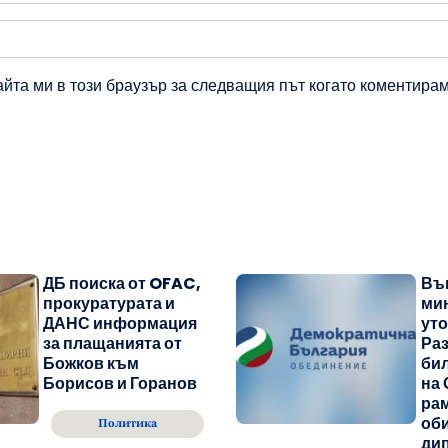
айта ми в този браузър за следващия път когато коментирам
ДБ поиска от OFAC,
Въ
прокуратурата и
ми
ДАНС информация
уто
за плащанията от
Раз
Божков към
бил
Борисов и Горанов
на 
рам
об
Политика
ди