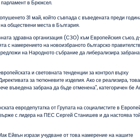
 парламент в Брюксел.
опушенето 31 май, който съвпада с въведената преди годин
 на обществени места в България.
вната здравна организация (СЗО) към Европейския съюз, д
та с намерението на новоизбраното българско правителств
 предложи на Народното събрание да либерализира забрана
европейската и световната тенденции за контрол върху
ирективата за тютюневите изделия. Ако се реализира, тов
вече въведена забрана да бъде отменена", категоричен бе 
нската евродепутатка от Групата на социалистите в Европе
върже с лидера на ПЕС Сергей Станишев и да настоява той
 Мак Ейвън изрази учудване от това намерение на нашите