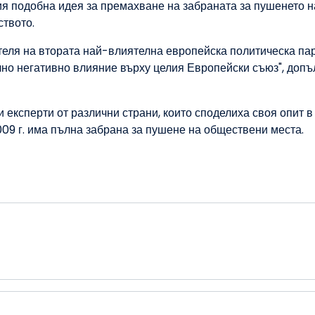
ия подобна идея за премахване на забраната за пушенето н
твото.
теля на втората най-влиятелна европейска политическа па
елно негативно влияние върху целия Европейски съюз", доп
експерти от различни страни, които споделиха своя опит в
009 г. има пълна забрана за пушене на обществени места.