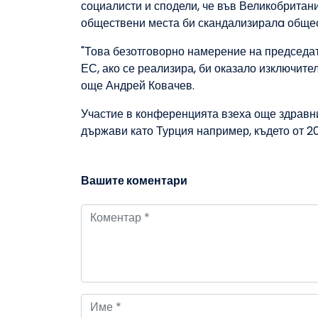
социалисти и сподели, че във Великобритан
обществени места би скандализиралa общес
"Това безотговорно намерение на председа
ЕС, ако се реализира, би оказало изключит
още Андрей Ковачев.
Участие в конференцията взеха още здравни 
държави като Турция например, където от 2
Вашите коментари