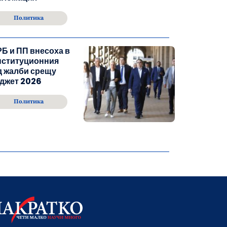
Политика
Б и ПП внесоха в
нституционния
д жалби срещу
джет 2026
Политика