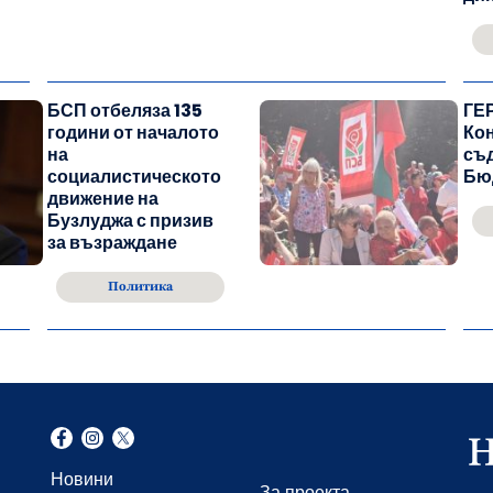
БСП отбеляза 135
ГЕР
години от началото
Ко
на
съ
социалистическото
Бю
движение на
Бузлуджа с призив
за възраждане
Политика
Новини
За проекта