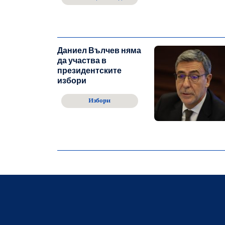
Даниел Вълчев няма
да участва в
президентските
избори
Избори