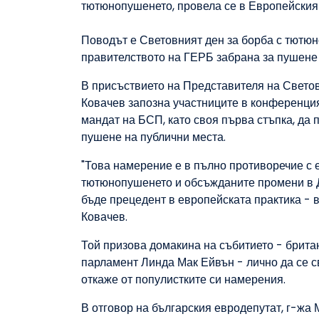
тютюнопушенето, провела се в Европейския
Поводът е Световният ден за борба с тютюн
правителството на ГЕРБ забрана за пушене
В присъствието на Представителя на Свето
Ковачев запозна участниците в конференция
мандат на БСП, като своя първа стъпка, да
пушене на публични места.
"Това намерение е в пълно противоречие с 
тютюнопушенето и обсъжданите промени в Д
бъде прецедент в европейската практика - 
Ковачев.
Той призова домакина на събитието - брита
парламент Линда Мак Ейвън - лично да се с
откаже от популистките си намерения.
В отговор на българския евродепутат, г-жа