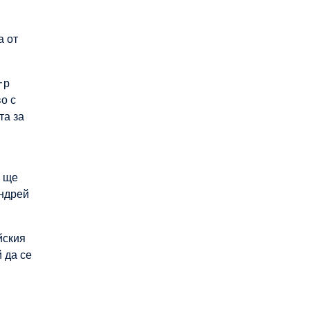
а от
-р
о с
та за
а ще
Андрей
йския
 да се