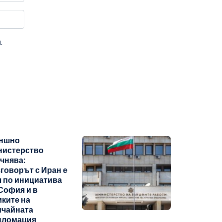
.
ншно
нистерство
чнява:
говорът с Иран е
 по инициатива
София и в
ките на
ичайната
пломация