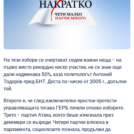
На тези избори се очертават седем важни неща - на
първо място рекордно ниско участие, не се знае още
дали надминава 50%, каза политологът Антоний
Тодоров пред БНТ. Доста по-ниско от 2005 г., допълни
той.
Второто е, че след изключително яростни протести
управляващата тогава ГЕРБ печели отново изборите.
Трето - партия Атака, която беше изчезнала през
декември се възроди. Четири партии влязоха в
парламента, социолозите познаха, продължи да