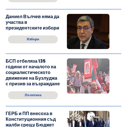
Даниел Вълчев няма да
участва в
президентските избори
Избори
БСП отбеляза 135
години от началото на
социалистическото
движение на Бузлуджа
с призив за възраждане
Политика
ГЕРБ и ПП внесоха в
Конституционния съд
жалби срещу Бюджет