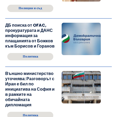
Полиция и съд
ДБ поиска от OFAC,
прокуратурата и ДАНС
информация за
плащанията от Божков
към Борисов и Горанов
Политика
Външно министерство
уточнява: Разговорът с
Иран е бил по
инициатива на София и
в рамките на
обичайната
дипломация
Политика