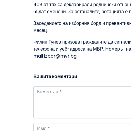
408 от тях са декларирали роднински отноше
бъдат сменени. За останалите, ротацията е 
Заседанието на изборния борд и превантив
месец.
Филип Гунев призова гражданите да сигнали
телефона и уеб-адреса на МВР. Номерът на 
mail izbor@mvr.bg.
Вашите коментари