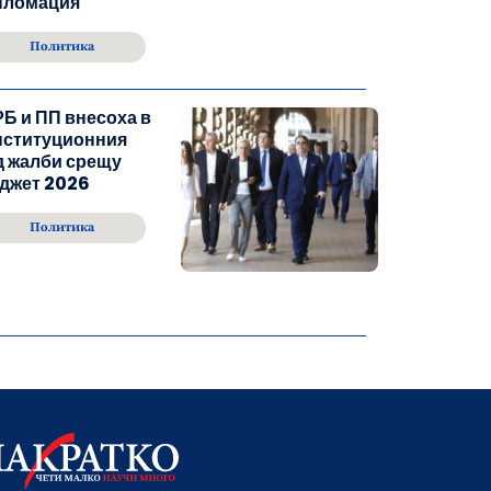
пломация
Политика
Б и ПП внесоха в
нституционния
д жалби срещу
джет 2026
Политика