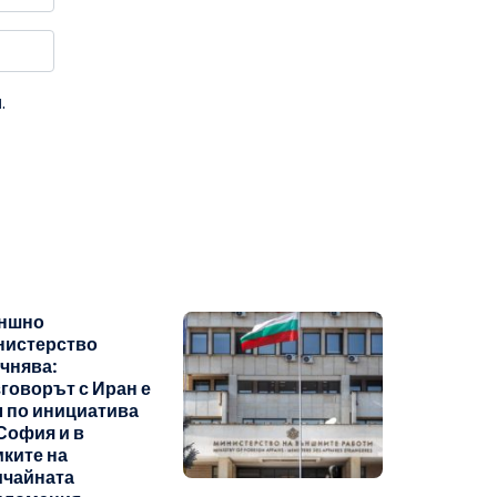
.
ншно
нистерство
чнява:
говорът с Иран е
 по инициатива
София и в
ките на
ичайната