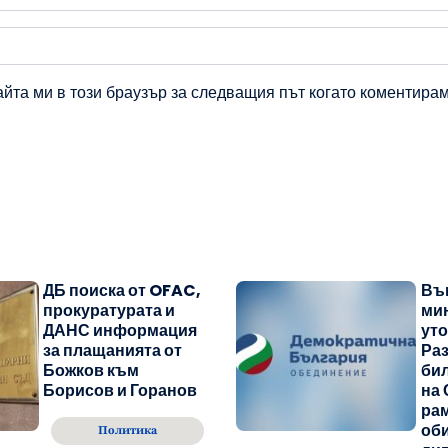
айта ми в този браузър за следващия път когато коментирам
ДБ поиска от OFAC,
Въ
прокуратурата и
ми
ДАНС информация
уто
за плащанията от
Раз
Божков към
бил
Борисов и Горанов
на 
рам
об
Политика