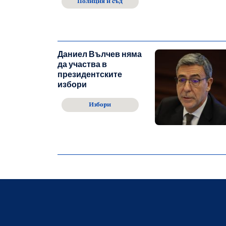
Полиция и съд
Даниел Вълчев няма
да участва в
президентските
избори
Избори