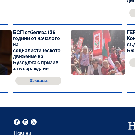
ди
БСП отбеляза 135
ГЕР
години от началото
Ко
на
съ
социалистическото
Бю
движение на
Бузлуджа с призив
за възраждане
Политика
Новини