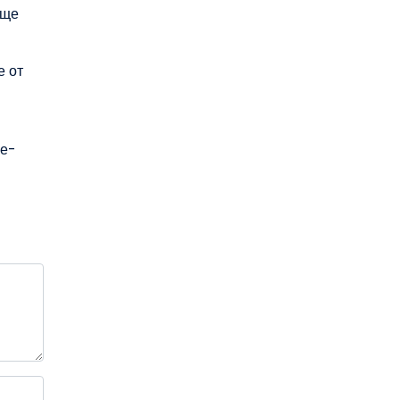
 ще
е от
 е-