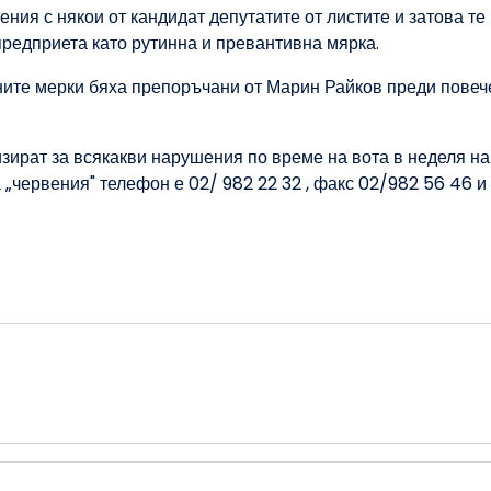
ния с някои от кандидат депутатите от листите и затова те
предприета като рутинна и превантивна мярка.
ните мерки бяха препоръчани от Марин Райков преди повеч
зират за всякакви нарушения по време на вота в неделя на
„червения" телефон е 02/ 982 22 32 , факс 02/982 56 46 и