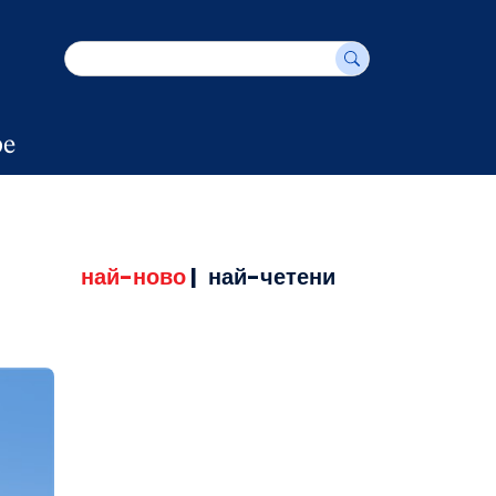
е
най-ново
|
най-четени