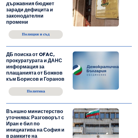
държавния бюджет
заради дефицита и
законодателни
промени
Полиция и съд
ДБ поиска от OFAC,
прокуратурата и ДАНС
информация за
плащанията от Божков
към Борисов и Горанов
Политика
Външно министерство
уточнява: Разговорът с
Иран е бил по
инициатива на София и
в рамките на