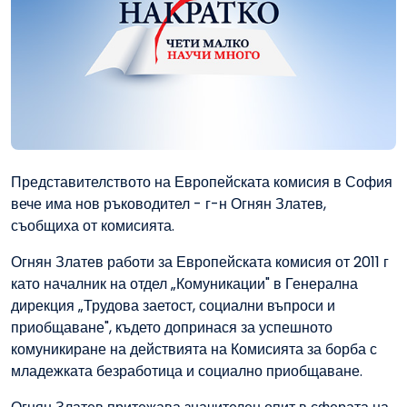
Представителството на Европейската комисия в София
вече има нов ръководител - г-н Огнян Златев,
съобщиха от комисията.
Огнян Златев работи за Европейската комисия от 2011 г
като началник на отдел „Комуникации" в Генерална
дирекция „Трудова заетост, социални въпроси и
приобщаване", където допринася за успешното
комуникиране на действията на Комисията за борба с
младежката безработица и социално приобщаване.