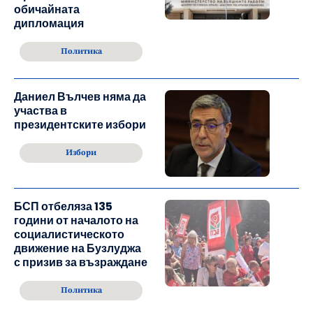
обичайната
дипломация
Политика
Даниел Вълчев няма да
участва в
президентските избори
Избори
БСП отбеляза 135
години от началото на
социалистическото
движение на Бузлуджа
с призив за възраждане
Политика