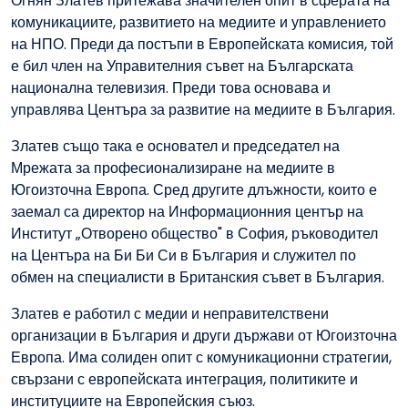
Огнян Златев притежава значителен опит в сферата на
комуникациите, развитието на медиите и управлението
на НПО. Преди да постъпи в Европейската комисия, той
е бил член на Управителния съвет на Българската
национална телевизия. Преди това основава и
управлява Центъра за развитие на медиите в България.
Златев също така е основател и председател на
Мрежата за професионализиране на медиите в
Югоизточна Европа. Сред другите длъжности, които е
заемал са директор на Информационния център на
Институт „Отворено общество" в София, ръководител
на Центъра на Би Би Си в България и служител по
обмен на специалисти в Британския съвет в България.
Златев е работил с медии и неправителствени
организации в България и други държави от Югоизточна
Европа. Има солиден опит с комуникационни стратегии,
свързани с европейската интеграция, политиките и
институциите на Европейския съюз.