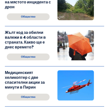
на мястото инцидента с
дрон
Общество
Жълт код за обилни
валежи в 4 области в
страната. Какво ще е
днес времето?
Общество
Медицинският
хеликоптер с две
спасителни акции за
минути в Пирин
Общество