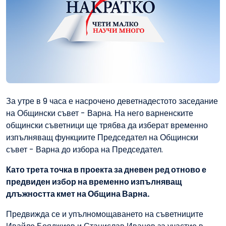
За утре в 9 часа е насрочено деветнадестото заседание
на Общински съвет - Варна. На него варненските
общински съветници ще трябва да изберат временно
изпълняващ функциите Председател на Общински
съвет - Варна до избора на Председател.
Като трета точка в проекта за дневен ред отново е
предвиден избор на временно изпълняващ
длъжността кмет на Община Варна.
Предвижда се и упълномощаването на съветниците